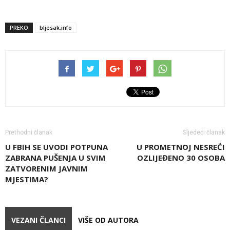
PREKO
bljesak.info
Prethodni članak
Sljedeći članak
U FBIH SE UVODI POTPUNA
U PROMETNOJ NESREĆI
ZABRANA PUŠENJA U SVIM
OZLIJEĐENO 30 OSOBA
ZATVORENIM JAVNIM
MJESTIMA?
VEZANI ČLANCI
VIŠE OD AUTORA