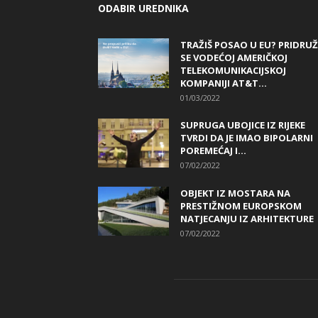
ODABIR UREDNIKA
TRAŽIŠ POSAO U EU? PRIDRUŽ
SE VODEĆOJ AMERIČKOJ
TELEKOMUNIKACIJSKOJ
KOMPANIJI AT&T...
01/03/2022
SUPRUGA UBOJICE IZ RIJEKE
TVRDI DA JE IMAO BIPOLARNI
POREMEĆAJ I...
07/02/2022
OBJEKT IZ MOSTARA NA
PRESTIŽNOM EUROPSKOM
NATJECANJU IZ ARHITEKTURE
07/02/2022