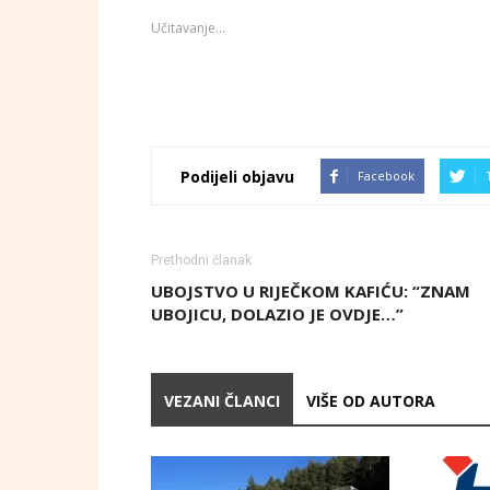
Učitavanje...
Podijeli objavu
Facebook
Prethodni članak
UBOJSTVO U RIJEČKOM KAFIĆU: “ZNAM
UBOJICU, DOLAZIO JE OVDJE…”
VEZANI ČLANCI
VIŠE OD AUTORA