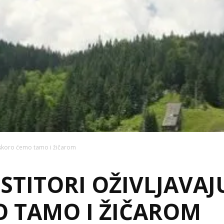
, uskoro ćemo tamo i žičarom
ESTITORI OŽIVLJAVA
 TAMO I ŽIČAROM