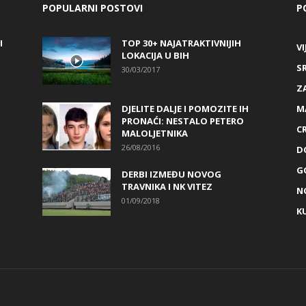
POPULARNI POSTOVI
P
I
TOP 30+ NAJATRAKTIVNIJIH
VI
LOKACIJA U BIH
S
30/03/2017
Z
DJELITE DALJE I POMOZITE IH
M
PRONAĆI: NESTALO PETERO
C
MALOLJETNIKA
26/08/2016
D
G
DERBI IZMEĐU NOVOG
TRAVNIKA I NK VITEZ
N
01/09/2018
K