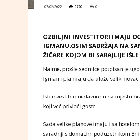
07/02/2022
2970
0
OZBILJNI INVESTITORI IMAJU 
IGMANU.OSIM SADRŽAJA NA SAM
ŽIČARE KOJOM BI SARAJLIJE IŠLE
Naime, prošle sedmice potpisan je ugovo
Igman i planiraju da ulože veliki nova
Isti investitori nedavno su na mjestu b
koji već privlači goste.
Sada velike planove imaju i sa hotelom 
saradnji s domaćim poduzetnikom Em