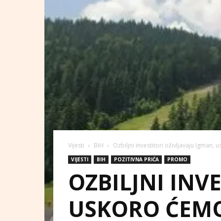
Vijesti
BiH
Ozbiljni investitori oživljavaju Igman
VIJESTI
BIH
POZITIVNA PRIČA
PROMO
OZBILJNI INV
USKORO ĆEMO