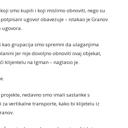
koji smo kupili i koji mislimo obnoviti, nego su
 potpisani ugovor obavezuje – istakao je Granov
a ugovora.
l i kao grupacija smo spremni da ulaganjima
anini jer nije dovoljno obnoviti ovaj objekat,
ći klijentelu na Igman – naglasio je.
e.
e projekte, nedavno smo imali sastanke s
 za vertikalne transporte, kako bi klijetelu iz
Granov.