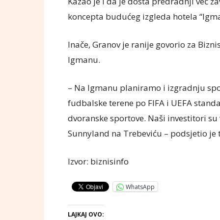
Kazao je i da je dosta predradnji već z
koncepta budućeg izgleda hotela “Igma
Inače, Granov je ranije govorio za Bizn
Igmanu.
– Na Igmanu planiramo i izgradnju spor
fudbalske terene po FIFA i UEFA standa
dvoranske sportove. Naši investitori su
Sunnyland na Trebeviću – podsjetio je 
Izvor: biznisinfo
WhatsApp
LAJKAJ OVO: