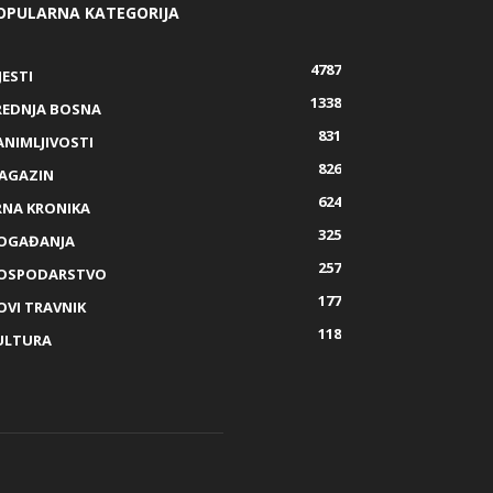
OPULARNA KATEGORIJA
4787
JESTI
1338
REDNJA BOSNA
831
ANIMLJIVOSTI
826
AGAZIN
624
RNA KRONIKA
325
OGAĐANJA
257
OSPODARSTVO
177
OVI TRAVNIK
118
ULTURA