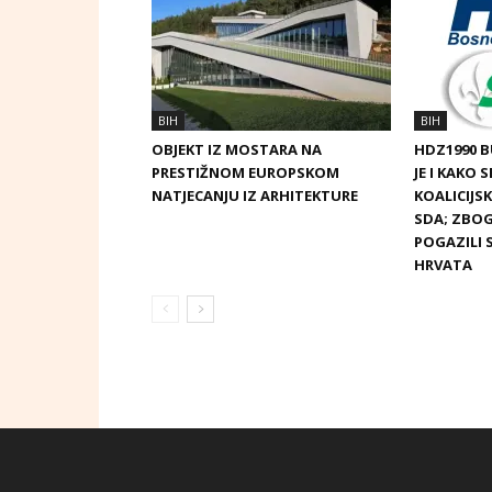
BIH
BIH
OBJEKT IZ MOSTARA NA
HDZ1990 
PRESTIŽNOM EUROPSKOM
JE I KAKO 
NATJECANJU IZ ARHITEKTURE
KOALICIJ
SDA; ZBOG
POGAZILI 
HRVATA