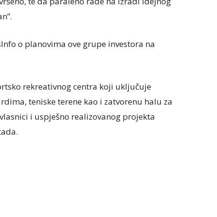
avršeno, te da paraleno rade na izradi idejnog
n”.
isInfo o planovima ove grupe investora na
tsko rekreativnog centra koji uključuje
rdima, teniske terene kao i zatvorenu halu za
 vlasnici i uspješno realizovanog projekta
tada.