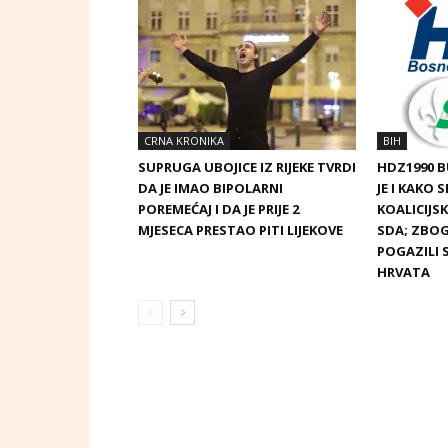
CRNA KRONIKA
BIH
SUPRUGA UBOJICE IZ RIJEKE TVRDI
HDZ1990 
DA JE IMAO BIPOLARNI
JE I KAKO 
POREMEĆAJ I DA JE PRIJE 2
KOALICIJ
MJESECA PRESTAO PITI LIJEKOVE
SDA; ZBOG
POGAZILI 
HRVATA