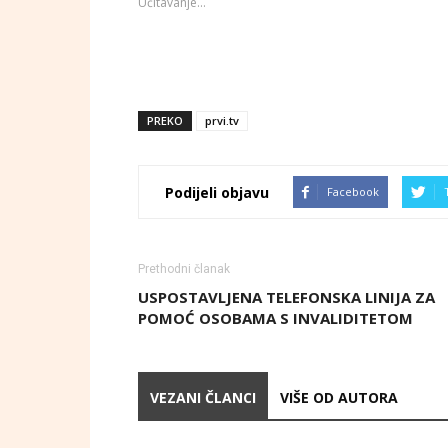
Učitavanje...
PREKO
prvi.tv
Podijeli objavu
Facebook
Prethodni članak
USPOSTAVLJENA TELEFONSKA LINIJA ZA
POMOĆ OSOBAMA S INVALIDITETOM
VEZANI ČLANCI
VIŠE OD AUTORA