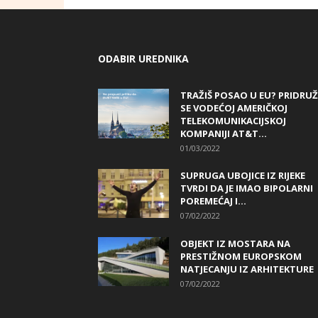
ODABIR UREDNIKA
TRAŽIŠ POSAO U EU? PRIDRUŽ
SE VODEĆOJ AMERIČKOJ
TELEKOMUNIKACIJSKOJ
KOMPANIJI AT&T...
01/03/2022
SUPRUGA UBOJICE IZ RIJEKE
TVRDI DA JE IMAO BIPOLARNI
POREMEĆAJ I...
07/02/2022
OBJEKT IZ MOSTARA NA
PRESTIŽNOM EUROPSKOM
NATJECANJU IZ ARHITEKTURE
07/02/2022