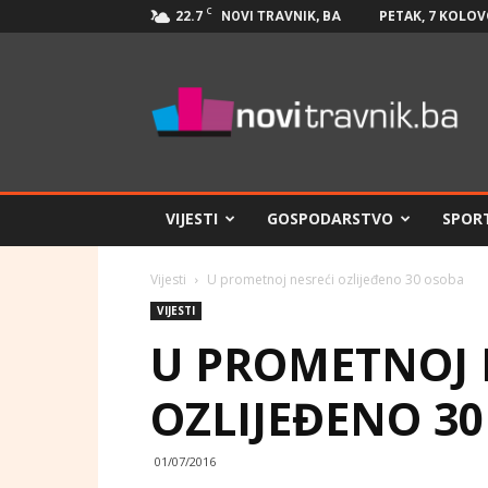
C
22.7
PETAK, 7 KOLOV
NOVI TRAVNIK, BA
Novi
Travnik.ba
VIJESTI
GOSPODARSTVO
SPOR
Vijesti
U prometnoj nesreći ozlijeđeno 30 osoba
VIJESTI
U PROMETNOJ 
OZLIJEĐENO 3
01/07/2016