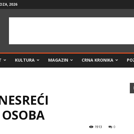
OZA, 2026
T
KULTURA
MAGAZIN
CRNA KRONIKA
PO
NESREĆI
0 OSOBA
1913
0