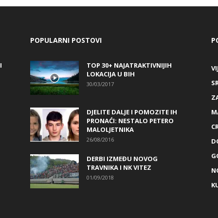
POPULARNI POSTOVI
P
I
TOP 30+ NAJATRAKTIVNIJIH
VI
LOKACIJA U BIH
S
30/03/2017
Z
DJELITE DALJE I POMOZITE IH
M
PRONAĆI: NESTALO PETERO
C
MALOLJETNIKA
26/08/2016
D
G
DERBI IZMEĐU NOVOG
TRAVNIKA I NK VITEZ
N
01/09/2018
K