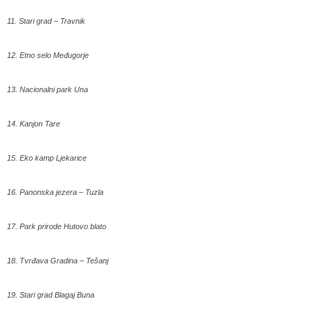
11. Stari grad – Travnik
12. Etno selo Međugorje
13. Nacionalni park Una
14. Kanjon Tare
15. Eko kamp Ljekarice
16. Panonska jezera – Tuzla
17. Park prirode Hutovo blato
18. Tvrđava Gradina – Tešanj
19. Stari grad Blagaj Buna