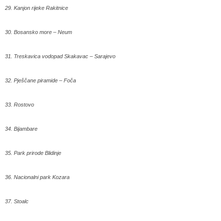
29. Kanjon rijeke Rakitnice
30. Bosansko more – Neum
31. Treskavica vodopad Skakavac – Sarajevo
32. Pješčane piramide – Foča
33. Rostovo
34. Bijambare
35. Park prirode Blidinje
36. Nacionalni park Kozara
37. Stoalc