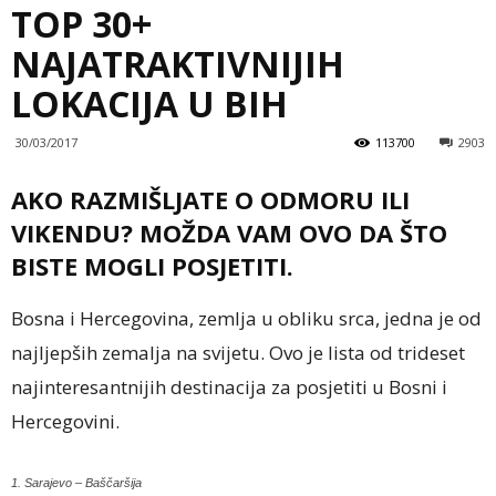
TOP 30+
NAJATRAKTIVNIJIH
LOKACIJA U BIH
30/03/2017
113700
2903
AKO RAZMIŠLJATE O ODMORU ILI
VIKENDU? MOŽDA VAM OVO DA ŠTO
BISTE MOGLI POSJETITI.
Bosna i Hercegovina, zemlja u obliku srca, jedna je od
najljepših zemalja na svijetu. Ovo je lista od trideset
najinteresantnijih destinacija za posjetiti u Bosni i
Hercegovini.
1. Sarajevo – Baščaršija