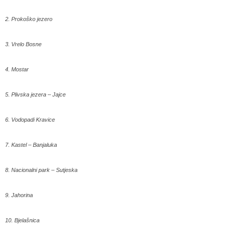
2. Prokoško jezero
3. Vrelo Bosne
4. Mostar
5. Plivska jezera – Jajce
6. Vodopadi Kravice
7. Kastel – Banjaluka
8. Nacionalni park – Sutjeska
9. Jahorina
10. Bjelašnica