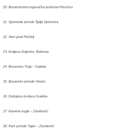
20. Bosanskohercegovačka prašuma Perućica
21. Spomenik prirode Špilja Vjetrenica
22. Stari grad Poćitelj
23. Kraljeva Sutjeska -Bobovac
24. Bosanska Troja – Gabela
25. Bosanske prirode Visoko
26. Dobojska tvrđava Gradina
27. Kamene kugle – Zavidovići
28. Park prirode Tajan – Zavidovići