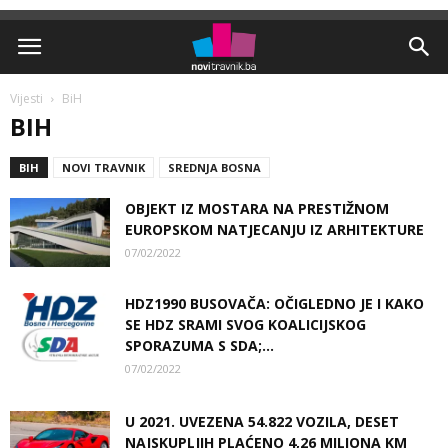
Vijesti
BiH
BIH
BIH
NOVI TRAVNIK
SREDNJA BOSNA
OBJEKT IZ MOSTARA NA PRESTIŽNOM
EUROPSKOM NATJECANJU IZ ARHITEKTURE
07/02/2022
HDZ1990 BUSOVAČA: OČIGLEDNO JE I KAKO
SE HDZ SRAMI SVOG KOALICIJSKOG
SPORAZUMA S SDA;...
07/02/2022
U 2021. UVEZENA 54.822 VOZILA, DESET
NAJSKUPLJIH PLAĆENO 4,26 MILIONA KM