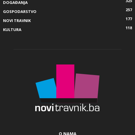
325
DOGAĐANJA
257
GOSPODARSTVO
177
NOVI TRAVNIK
118
KULTURA
O NAMA