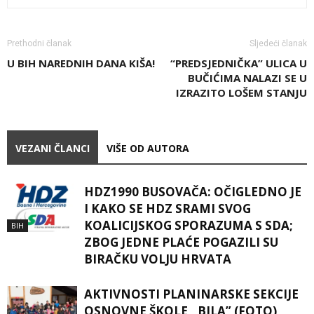
Prethodni članak
Sljedeći članak
U BIH NAREDNIH DANA KIŠA!
“PREDSJEDNIČKA” ULICA U
BUČIĆIMA NALAZI SE U
IZRAZITO LOŠEM STANJU
VEZANI ČLANCI
VIŠE OD AUTORA
HDZ1990 BUSOVAČA: OČIGLEDNO JE
I KAKO SE HDZ SRAMI SVOG
KOALICIJSKOG SPORAZUMA S SDA;
BIH
ZBOG JEDNE PLAĆE POGAZILI SU
BIRAČKU VOLJU HRVATA
AKTIVNOSTI PLANINARSKE SEKCIJE
OSNOVNE ŠKOLE ,,BILA” (FOTO)