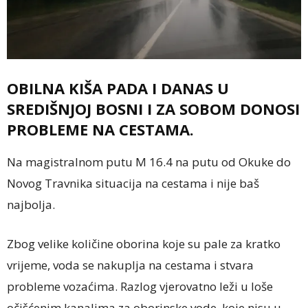
OBILNA KIŠA PADA I DANAS U
SREDIŠNJOJ BOSNI I ZA SOBOM DONOSI
PROBLEME NA CESTAMA.
Na magistralnom putu M 16.4 na putu od Okuke do
Novog Travnika situacija na cestama i nije baš
najbolja.
Zbog velike količine oborina koje su pale za kratko
vrijeme, voda se nakuplja na cestama i stvara
probleme vozaćima. Razlog vjerovatno leži u loše
očišćenim kanalima za oborinske vode, koje nisu u