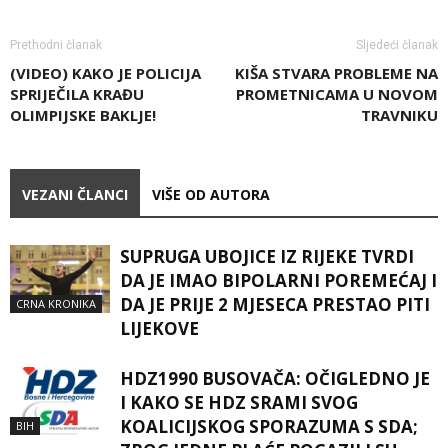
Prethodni članak
Sljedeći članak
(VIDEO) KAKO JE POLICIJA
KIŠA STVARA PROBLEME NA
SPRIJEČILA KRAĐU
PROMETNICAMA U NOVOM
OLIMPIJSKE BAKLJE!
TRAVNIKU
VEZANI ČLANCI
VIŠE OD AUTORA
SUPRUGA UBOJICE IZ RIJEKE TVRDI
DA JE IMAO BIPOLARNI POREMEĆAJ I
DA JE PRIJE 2 MJESECA PRESTAO PITI
CRNA KRONIKA
LIJEKOVE
HDZ1990 BUSOVAČA: OČIGLEDNO JE
I KAKO SE HDZ SRAMI SVOG
KOALICIJSKOG SPORAZUMA S SDA;
BIH