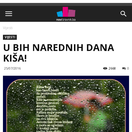
Vijesti
VIJESTI
U BIH NAREDNIH DANA
KIŠA!
25/07/2016
2668
0