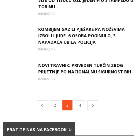
VIŠE OD TISUĆU OZLIJEĐENIH U STAMPEDU U
TORINU
04/06/2017
KOMBIJEM GAZILI PJEŠAKE PA NOŽEVIMA
IZBOLI LJUDE. 6 OSOBA POGINULO, 3
NAPADAČA UBILA POLICIJA
04/06/2017
NOVI TRAVNIK: PRIVEDEN TURČIN ZBOG
PRIJETNJE PO NACIONALNU SIGURNOST BIH
02/06/2017
2
3
4
PRATITE NAS NA FACEBOOK-U