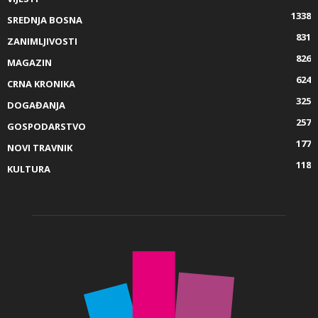
1338
SREDNJA BOSNA
831
ZANIMLJIVOSTI
826
MAGAZIN
624
CRNA KRONIKA
325
DOGAĐANJA
257
GOSPODARSTVO
177
NOVI TRAVNIK
118
KULTURA