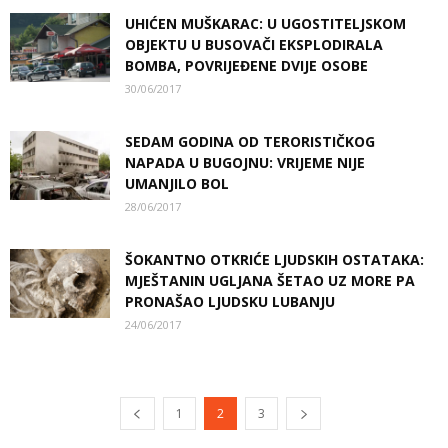
UHIĆEN MUŠKARAC: U UGOSTITELJSKOM
OBJEKTU U BUSOVAČI EKSPLODIRALA
BOMBA, POVRIJEĐENE DVIJE OSOBE
30/06/2017
SEDAM GODINA OD TERORISTIČKOG
NAPADA U BUGOJNU: VRIJEME NIJE
UMANJILO BOL
28/06/2017
ŠOKANTNO OTKRIĆE LJUDSKIH OSTATAKA:
MJEŠTANIN UGLJANA ŠETAO UZ MORE PA
PRONAŠAO LJUDSKU LUBANJU
24/06/2017
1
2
3