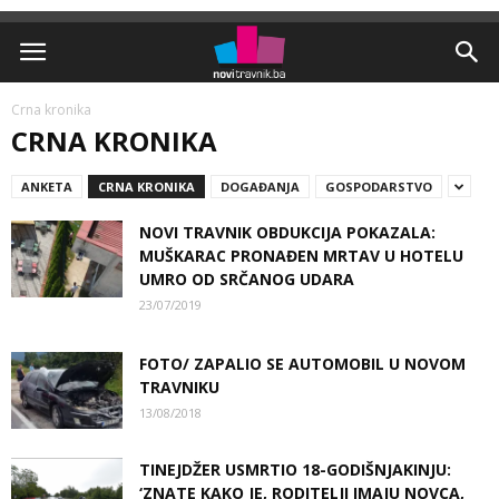
Crna kronika
CRNA KRONIKA
ANKETA
CRNA KRONIKA
DOGAĐANJA
GOSPODARSTVO
NOVI TRAVNIK OBDUKCIJA POKAZALA:
MUŠKARAC PRONAĐEN MRTAV U HOTELU
UMRO OD SRČANOG UDARA
23/07/2019
FOTO/ ZAPALIO SE AUTOMOBIL U NOVOM
TRAVNIKU
13/08/2018
TINEJDŽER USMRTIO 18-GODIŠNJAKINJU:
‘ZNATE KAKO JE, RODITELJI IMAJU NOVCA,