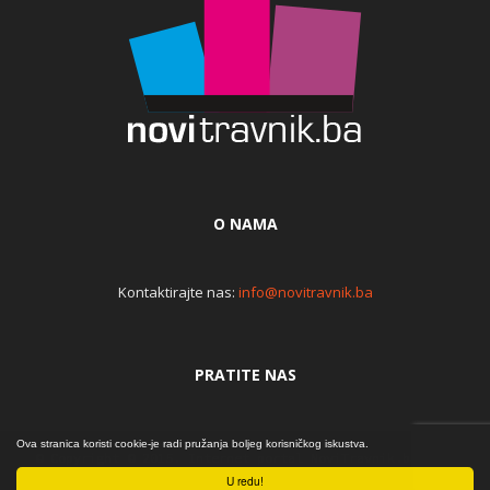
O NAMA
Kontaktirajte nas:
info@novitravnik.ba
PRATITE NAS
Ova stranica koristi cookie-je radi pružanja boljeg korisničkog iskustva.
© Copyright © 2015. Internet portal NoviTravnik.ba | Iz
srca... | By Đomla
U redu!