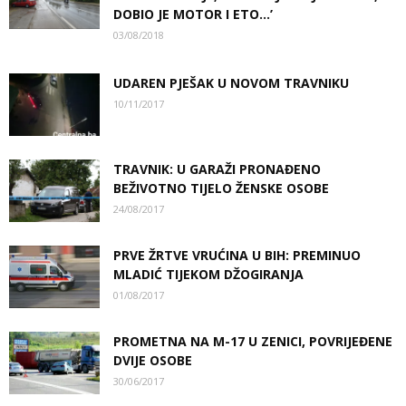
DOBIO JE MOTOR I ETO…’
03/08/2018
UDAREN PJEŠAK U NOVOM TRAVNIKU
10/11/2017
TRAVNIK: U GARAŽI PRONAĐENO
BEŽIVOTNO TIJELO ŽENSKE OSOBE
24/08/2017
PRVE ŽRTVE VRUĆINA U BIH: PREMINUO
MLADIĆ TIJEKOM DŽOGIRANJA
01/08/2017
PROMETNA NA M-17 U ZENICI, POVRIJEĐENE
DVIJE OSOBE
30/06/2017