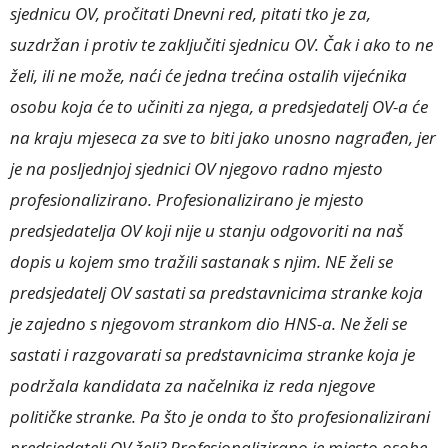
sjednicu OV, pročitati Dnevni red, pitati tko je za,
suzdržan i protiv te zaključiti sjednicu OV. Čak i ako to ne
želi, ili ne može, naći će jedna trećina ostalih vijećnika
osobu koja će to učiniti za njega, a predsjedatelj OV-a će
na kraju mjeseca za sve to biti jako unosno nagrađen, jer
je na posljednjoj sjednici OV njegovo radno mjesto
profesionalizirano. Profesionalizirano je mjesto
predsjedatelja OV koji nije u stanju odgovoriti na naš
dopis u kojem smo tražili sastanak s njim. NE želi se
predsjedatelj OV sastati sa predstavnicima stranke koja
je zajedno s njegovom strankom dio HNS-a. Ne želi se
sastati i razgovarati sa predstavnicima stranke koja je
podržala kandidata za načelnika iz reda njegove
političke stranke. Pa što je onda to što profesionalizirani
predsjedatelj OV želi? Profesionalizirano je mjesto osobe