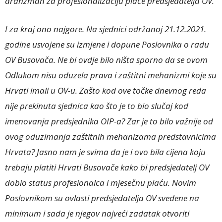
aranžman za profesionalizaciju plaće predsjedatelja OV.
I za kraj ono najgore. Na sjednici održanoj 21.12.2021.
godine usvojene su izmjene i dopune Poslovnika o radu
OV Busovača. Ne bi ovdje bilo ništa sporno da se ovom
Odlukom nisu oduzela prava i zaštitni mehanizmi koje su
Hrvati imali u OV-u. Zašto kod ove točke dnevnog reda
nije prekinuta sjednica kao što je to bio slučaj kod
imenovanja predsjednika OIP-a? Zar je to bilo važnije od
ovog oduzimanja zaštitnih mehanizama predstavnicima
Hrvata? Jasno nam je svima da je i ovo bila cijena koju
trebaju platiti Hrvati Busovače kako bi predsjedatelj OV
dobio status profesionalca i mjesečnu plaću. Novim
Poslovnikom su ovlasti predsjedatelja OV svedene na
minimum i sada je njegov najveći zadatak otvoriti