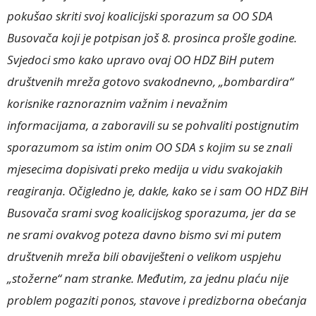
pokušao skriti svoj koalicijski sporazum sa OO SDA
Busovača koji je potpisan još 8. prosinca prošle godine.
Svjedoci smo kako upravo ovaj OO HDZ BiH putem
društvenih mreža gotovo svakodnevno, „bombardira“
korisnike raznoraznim važnim i nevažnim
informacijama, a zaboravili su se pohvaliti postignutim
sporazumom sa istim onim OO SDA s kojim su se znali
mjesecima dopisivati preko medija u vidu svakojakih
reagiranja. Očigledno je, dakle, kako se i sam OO HDZ BiH
Busovača srami svog koalicijskog sporazuma, jer da se
ne srami ovakvog poteza davno bismo svi mi putem
društvenih mreža bili obaviješteni o velikom uspjehu
„stožerne“ nam stranke. Međutim, za jednu plaću nije
problem pogaziti ponos, stavove i predizborna obećanja