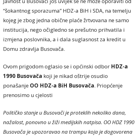
Javnost u Busovači još uvijek se ne može oporaviti od
“šokantnog sporazuma” HDZ-a BiH i SDA, na temelju
kojeg je zbog jedna obične plaće žrtvovana ne samo
institucija, nego očigledno se prešutno prihvatila i
izmjena poslovnika, a i dala suglasnost za kredit u
Domu zdravlja Busovača.
Ovom prigodom oglasio se i općinski odbor
HDZ-a
1990 Busovača
koji je nikad oštrije osudio
ponašanje
OO HDZ-a BiH Busovača
. Priopćenje
prenosimo u cjelosti
Političko stanje u Busovači je proteklih nekoliko dana,
nažalost, ponovno u žiži medijskih natpisa. OO HDZ 1990
Busovača je upozoravao na trampu koja je dogovorena