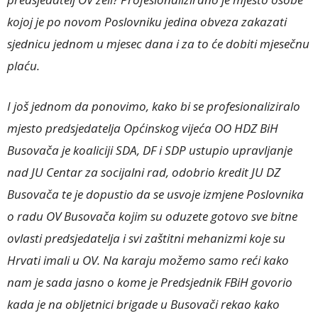
kojoj je po novom Poslovniku jedina obveza zakazati
sjednicu jednom u mjesec dana i za to će dobiti mjesečnu
plaću.
I još jednom da ponovimo, kako bi se profesionaliziralo
mjesto predsjedatelja Općinskog vijeća OO HDZ BiH
Busovača je koaliciji SDA, DF i SDP ustupio upravljanje
nad JU Centar za socijalni rad, odobrio kredit JU DZ
Busovača te je dopustio da se usvoje izmjene Poslovnika
o radu OV Busovača kojim su oduzete gotovo sve bitne
ovlasti predsjedatelja i svi zaštitni mehanizmi koje su
Hrvati imali u OV. Na karaju možemo samo reći kako
nam je sada jasno o kome je Predsjednik FBiH govorio
kada je na obljetnici brigade u Busovači rekao kako