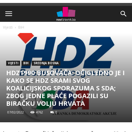
Vijesti
BiH
VIJESTI
BIH
SREDNJA BOSNA
HDZ1990 BUSOVAČA: OČIGLEDNO JE I
KAKO SE HDZ SRAMI SVOG
KOALICIJSKOG SPORAZUMA S SDA;
ZBOG JEDNE PLAĆE POGAZILI SU
BIRAČKU VOLJU HRVATA
07/02/2022
4762
0