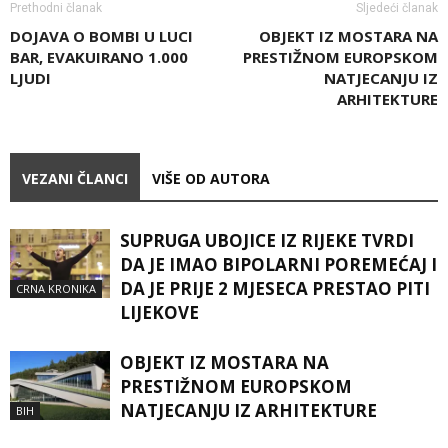
Prethodni članak
Sljedeći članak
DOJAVA O BOMBI U LUCI
OBJEKT IZ MOSTARA NA
BAR, EVAKUIRANO 1.000
PRESTIŽNOM EUROPSKOM
LJUDI
NATJECANJU IZ
ARHITEKTURE
VEZANI ČLANCI
VIŠE OD AUTORA
SUPRUGA UBOJICE IZ RIJEKE TVRDI
DA JE IMAO BIPOLARNI POREMEĆAJ I
DA JE PRIJE 2 MJESECA PRESTAO PITI
CRNA KRONIKA
LIJEKOVE
OBJEKT IZ MOSTARA NA
PRESTIŽNOM EUROPSKOM
NATJECANJU IZ ARHITEKTURE
BIH