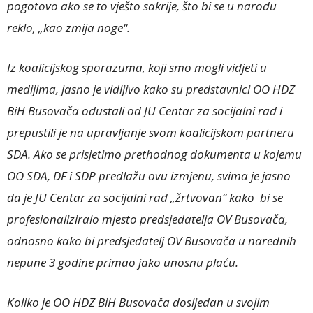
pogotovo ako se to vješto sakrije, što bi se u narodu
reklo, „kao zmija noge“.
Iz koalicijskog sporazuma, koji smo mogli vidjeti u
medijima, jasno je vidljivo kako su predstavnici OO HDZ
BiH Busovača odustali od JU Centar za socijalni rad i
prepustili je na upravljanje svom koalicijskom partneru
SDA. Ako se prisjetimo prethodnog dokumenta u kojemu
OO SDA, DF i SDP predlažu ovu izmjenu, svima je jasno
da je JU Centar za socijalni rad „žrtvovan“ kako bi se
profesionaliziralo mjesto predsjedatelja OV Busovača,
odnosno kako bi predsjedatelj OV Busovača u narednih
nepune 3 godine primao jako unosnu plaću.
Koliko je OO HDZ BiH Busovača dosljedan u svojim