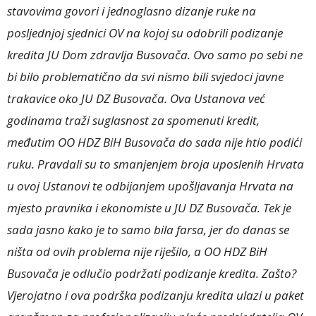
stavovima govori i jednoglasno dizanje ruke na
posljednjoj sjednici OV na kojoj su odobrili podizanje
kredita JU Dom zdravlja Busovača. Ovo samo po sebi ne
bi bilo problematično da svi nismo bili svjedoci javne
trakavice oko JU DZ Busovača. Ova Ustanova već
godinama traži suglasnost za spomenuti kredit,
međutim OO HDZ BiH Busovača do sada nije htio podići
ruku. Pravdali su to smanjenjem broja uposlenih Hrvata
u ovoj Ustanovi te odbijanjem upošljavanja Hrvata na
mjesto pravnika i ekonomiste u JU DZ Busovača. Tek je
sada jasno kako je to samo bila farsa, jer do danas se
ništa od ovih problema nije riješilo, a OO HDZ BiH
Busovača je odlučio podržati podizanje kredita. Zašto?
Vjerojatno i ova podrška podizanju kredita ulazi u paket