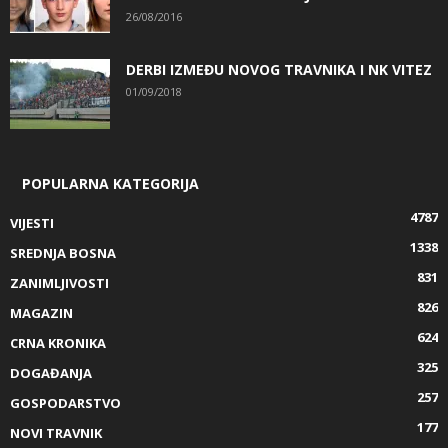
26/08/2016
DERBI IZMEĐU NOVOG TRAVNIKA I NK VITEZ
01/09/2018
POPULARNA KATEGORIJA
4787
VIJESTI
1338
SREDNJA BOSNA
831
ZANIMLJIVOSTI
826
MAGAZIN
624
CRNA KRONIKA
325
DOGAĐANJA
257
GOSPODARSTVO
177
NOVI TRAVNIK