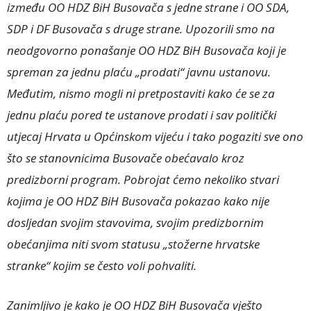
između OO HDZ BiH Busovača s jedne strane i OO SDA,
SDP i DF Busovača s druge strane. Upozorili smo na
neodgovorno ponašanje OO HDZ BiH Busovača koji je
spreman za jednu plaću „prodati“ javnu ustanovu.
Međutim, nismo mogli ni pretpostaviti kako će se za
jednu plaću pored te ustanove prodati i sav politički
utjecaj Hrvata u Općinskom vijeću i tako pogaziti sve ono
što se stanovnicima Busovače obećavalo kroz
predizborni program. Pobrojat ćemo nekoliko stvari
kojima je OO HDZ BiH Busovača pokazao kako nije
dosljedan svojim stavovima, svojim predizbornim
obećanjima niti svom statusu „stožerne hrvatske
stranke“ kojim se često voli pohvaliti.
Zanimljivo je kako je OO HDZ BiH Busovača vješto