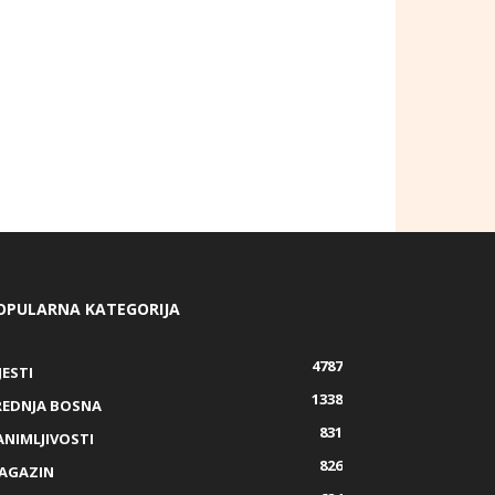
OPULARNA KATEGORIJA
4787
JESTI
1338
REDNJA BOSNA
831
ANIMLJIVOSTI
826
AGAZIN