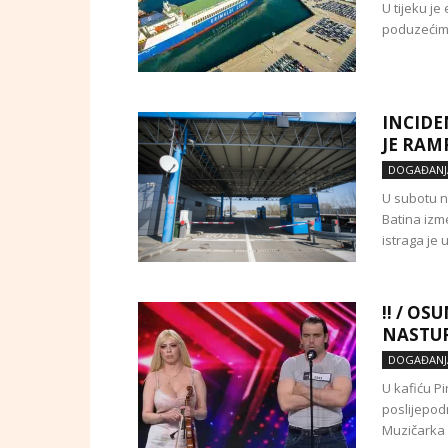
U tijeku je
poduzećima
INCIDE
JE RAM
DOGAĐANJ
U subotu na
Batina izme
istraga je u
!! / OS
NASTUP
DOGAĐANJ
U kafiću Pi
poslijepod
Muzičarka I