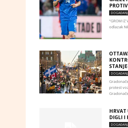
PROTIV
DOGAĐANJ
“GROM IZ V
odlazak Ni
OTTAWA
KONTR
STANJ
DOGAĐANJ
Gradonačel
protest vo
Gradonačel
HRVAT 
DIGLI I
DOGAĐANJ