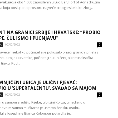
 evakuacija oko 1.000 zaposlenih u Luci Bar, Port of Adri i drugim
 koja posluju na prostoru najveće crnogorske luke zbog...
NT NA GRANICI SRBIJE I HRVATSKE: “PROBIO
PE, ČULI SMO I PUCNJAVU“
07/02/2022
A
0
večer nekoliko počinitelja je pokušalo prijeći granični prijelaz
đu Srbije i Hrvatske, počinitelji su uhićeni, a kriminalistička
 tijeku. Kod...
UMNJIČENI UBICA JE ULIČNI PJEVAČ:
IO U ‘SUPERTALENTU‘, SVAĐAO SA MAJOM
07/02/2022
A
0
n u samom središtu Rijeke, u blizini Korza, u nedjelju u
nevnim satima muškarac je usmrtio žensku osobu.
ulia Josephine Bianca Kolompar potvrdila je...