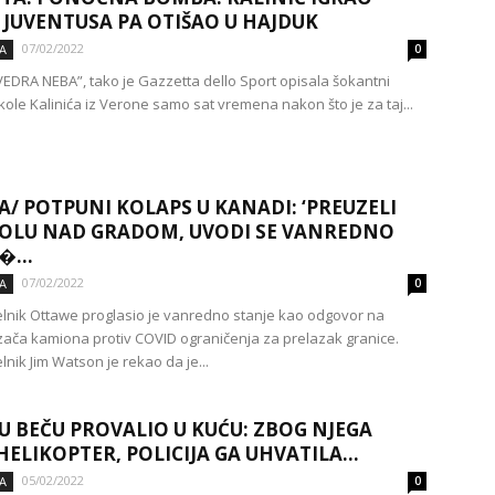
 JUVENTUSA PA OTIŠAO U HAJDUK
07/02/2022
A
0
EDRA NEBA”, tako je Gazzetta dello Sport opisala šokantni
kole Kalinića iz Verone samo sat vremena nakon što je za taj...
/ POTPUNI KOLAPS U KANADI: ‘PREUZELI
OLU NAD GRADOM, UVODI SE VANREDNO
E�…
07/02/2022
A
0
nik Ottawe proglasio je vanredno stanje kao odgovor na
zača kamiona protiv COVID ograničenja za prelazak granice.
nik Jim Watson je rekao da je...
U BEČU PROVALIO U KUĆU: ZBOG NJEGA
 HELIKOPTER, POLICIJA GA UHVATILA...
05/02/2022
A
0