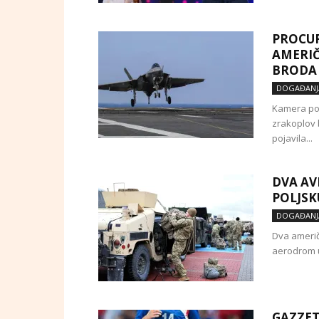
PROCUR
AMERIČ
BRODA 
DOGAĐANJ
Kamera poka
zrakoplov 
pojavila...
DVA AV
POLJSK
DOGAĐANJ
Dva američ
aerodrom u
GAZZET