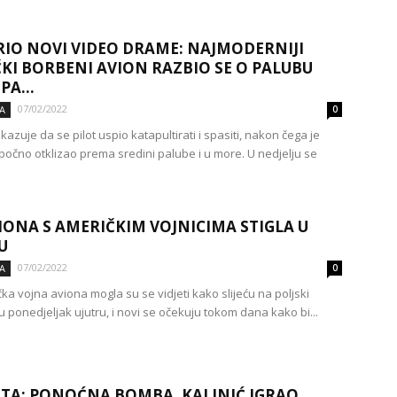
IO NOVI VIDEO DRAME: NAJMODERNIJI
KI BORBENI AVION RAZBIO SE O PALUBU
PA...
07/02/2022
A
0
zuje da se pilot uspio katapultirati i spasiti, nakon čega je
bočno otklizao prema sredini palube i u more. U nedjelju se
IONA S AMERIČKIM VOJNICIMA STIGLA U
U
07/02/2022
A
0
ka vojna aviona mogla su se vidjeti kako slijeću na poljski
 ponedjeljak ujutru, i novi se očekuju tokom dana kako bi...
TA: PONOĆNA BOMBA. KALINIĆ IGRAO