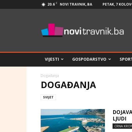
C
20.6
PETAK, 7 KOLOV
NOVI TRAVNIK, BA
Novi
Travnik.ba
VIJESTI
GOSPODARSTVO
SPOR
Događanja
DOGAĐANJA
SVIJET
DOJAVA
LJUDI
CRNA KRON