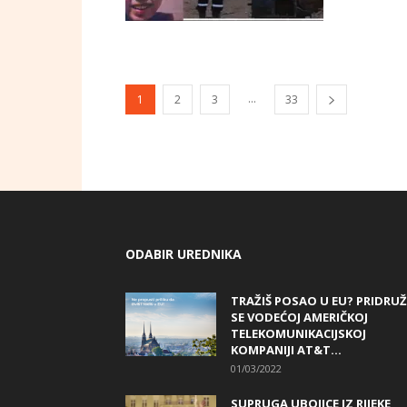
...
1
2
3
33
ODABIR UREDNIKA
TRAŽIŠ POSAO U EU? PRIDRUŽ
SE VODEĆOJ AMERIČKOJ
TELEKOMUNIKACIJSKOJ
KOMPANIJI AT&T...
01/03/2022
SUPRUGA UBOJICE IZ RIJEKE