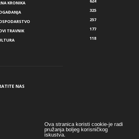
624
RNA KRONIKA
325
OGAĐANJA
257
OSPODARSTVO
177
OVI TRAVNIK
118
ULTURA
RATITE NAS
Ova stranica koristi cookie-je radi
pružanja boljeg korisničkog
iskustva.