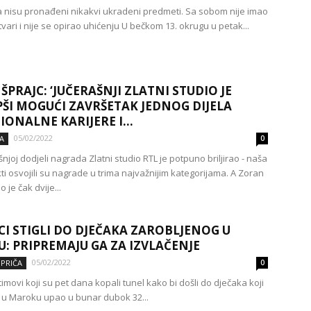
 nisu pronađeni nikakvi ukradeni predmeti. Sa sobom nije imao
stvari i nije se opirao uhićenju U bečkom 13. okrugu u petak...
ŠPRAJC: ‘JUČERAŠNJI ZLATNI STUDIO JE
PŠI MOGUĆI ZAVRŠETAK JEDNOG DIJELA
IONALNE KARIJERE I...
05/02/2022
A
0
joj dodjeli nagrada Zlatni studio RTL je potpuno briljirao - naša
ekti osvojili su nagrade u trima najvažnijim kategorijama. A Zoran
 je čak dvije...
CI STIGLI DO DJEČAKA ZAROBLJENOG U
: PRIPREMAJU GA ZA IZVLAČENJE
05/02/2022
 PRIČA
0
timovi koji su pet dana kopali tunel kako bi došli do dječaka koji
k u Maroku upao u bunar dubok 32...