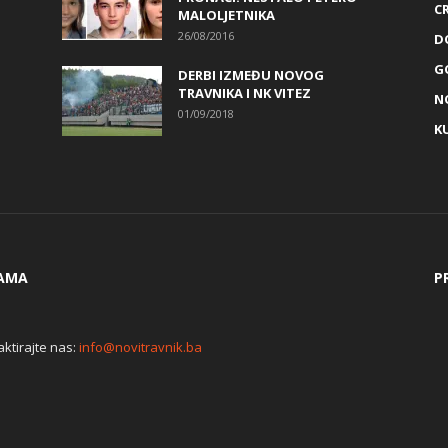
C
MALOLJETNIKA
26/08/2016
D
G
DERBI IZMEĐU NOVOG
TRAVNIKA I NK VITEZ
N
01/09/2018
K
AMA
P
ktirajte nas:
info@novitravnik.ba