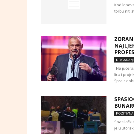
Kod lopova
torbu niti 
ZORAN 
NAJLJE
PROFES
DOGAĐANJ
Na jučerašn
lica i proj
Šprajc dobio
SPASIO
BUNARU
POZITIVNA
Spasilački 
je u utora