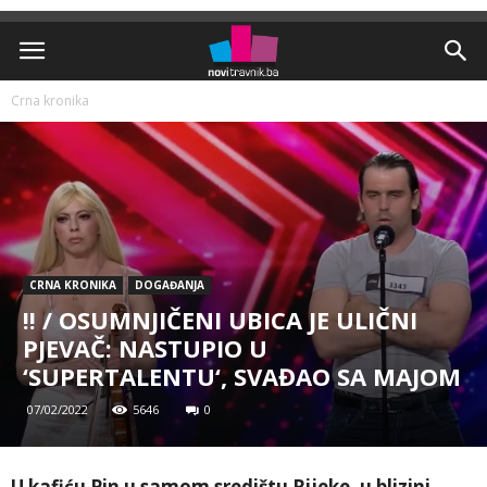
Crna kronika
CRNA KRONIKA
DOGAĐANJA
!! / OSUMNJIČENI UBICA JE ULIČNI
PJEVAČ: NASTUPIO U
‘SUPERTALENTU‘, SVAĐAO SA MAJOM
07/02/2022
5646
0
U kafiću Pin u samom središtu Rijeke, u blizini