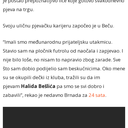
je postao prepoznatljivo lice koje gotovo svakodnevno
pjeva na trgu.
Svoju uličnu pjevačku karijeru započeo je u Beču.
“Imali smo međunarodnu prijateljsku utakmicu.
Stavio sam na pločnik futrolu od naočala i zapjevao. I
nije bilo loše, no nisam to napravio zbog zarade. Sve
što sam dobio podijelio sam beskućnicima. Oko mene
su se okupili dečki iz kluba, tražili su da im
pjevam
Halida Bešlića
pa smo se svi dobro i
zabavili”, rekao je nedavno Brnada za
24 sata
.