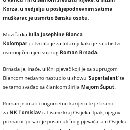
Korza, u nedjelju u poslijepodnevnim satima
muškarac je usmrtio žensku osobu.
Muzičarka
Iulia Josephine Bianca
Kolompar
potvrdila je za Jutarnji kako je za ubistvo
osumnjičen njen suprug
Roman Brnada.
Brnada je, inače, ulični pjevač koji je sa suprugom
Biancom nedavno nastupio u showu ‘
Supertalent
‘ te
se tamo svađao sa članicom žirija
Majom Šuput.
Roman je imao i nogometnu karijeru te je branio
za
NK Tomislav
iz Livane kraj Osijeka. Ipak, njegov
primarni ‘posao’ je posao uličnog pjevača, a u Osijeku