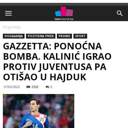
Događanja
DOGAĐANJA
POZITIVNA PRIČA
PROMO
SPORT
GAZZETTA: PONOĆNA
BOMBA. KALINIĆ IGRAO
PROTIV JUVENTUSA PA
OTIŠAO U HAJDUK
07/02/2022
2532
0