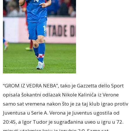
“GROM IZ VEDRA NEBA”, tako je Gazzetta dello Sport
opisala šokantni odlazak Nikole Kalinića iz Verone
samo sat vremena nakon što je za taj klub igrao protiv
Juventusa u Serie A. Verona je Juventus ugostila od
20:45, a Igor Tudor je sugrađanina uveo u igru u 72.
minuti utakmice koju je izgubio 2:0. Samo sat