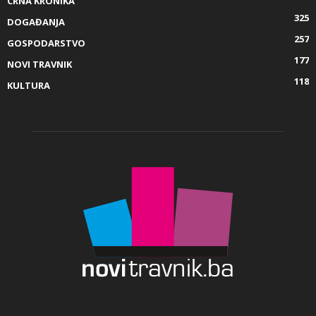
CRNA KRONIKA
325
DOGAĐANJA
257
GOSPODARSTVO
177
NOVI TRAVNIK
118
KULTURA