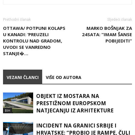
Prethodni članak
Sljedeći članak
OTTAWA/ POTPUNI KOLAPS
MARKO BOŠNJAK ZA
U KANADI: ‘PREUZELI
24SATA: ”IMAM ŠANSE
KONTROLU NAD GRADOM,
POBIJEDITI”
UVODI SE VANREDNO
STANJE�…
VEZANI ČLANCI
VIŠE OD AUTORA
OBJEKT IZ MOSTARA NA
PRESTIŽNOM EUROPSKOM
NATJECANJU IZ ARHITEKTURE
BIH
INCIDENT NA GRANICI SRBIJE I
HRVATSKE: “PROBIO JE RAMPE, ČULI