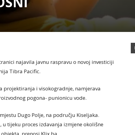
OSNI
ranici najavila javnu raspravu o novoj investiciji
ja Tibra Pacific.
ma projektiranja i visokogradnje, namjerava
 proizvodnog pogona- punionicu vode.
mjestu Dugo Polje, na području Kiseljaka.
e, u tijeku proces izdavanja izmjene okolišne
objekta, prenosi Klix.ba.