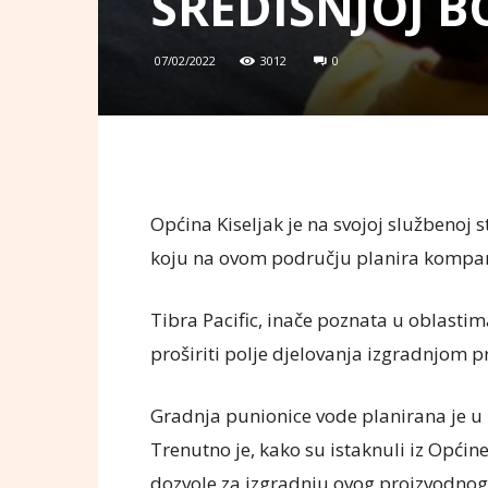
SREDIŠNJOJ B
07/02/2022
3012
0
Općina Kiseljak je na svojoj službenoj st
koju na ovom području planira kompani
Tibra Pacific, inače poznata u oblasti
proširiti polje djelovanja izgradnjom
Gradnja punionice vode planirana je u 
Trenutno je, kako su istaknuli iz Općin
dozvole za izgradnju ovog proizvodnog 