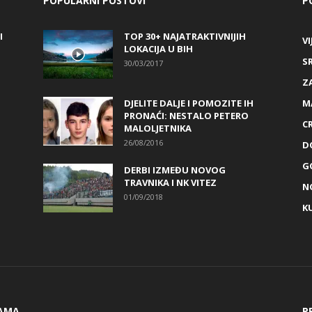
POPULARNI POSTOVI
P
I
TOP 30+ NAJATRAKTIVNIJIH
VI
LOKACIJA U BIH
S
30/03/2017
Z
DJELITE DALJE I POMOZITE IH
M
PRONAĆI: NESTALO PETERO
C
MALOLJETNIKA
26/08/2016
D
G
DERBI IZMEĐU NOVOG
TRAVNIKA I NK VITEZ
N
01/09/2018
K
AMA
P