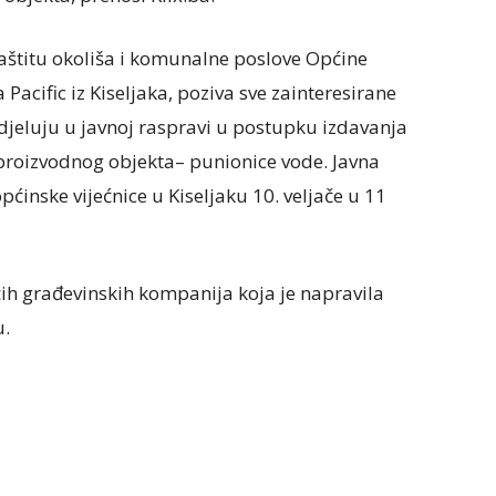
aštitu okoliša i komunalne poslove Općine
 Pacific iz Kiseljaka, poziva sve zainteresirane
udjeluju u javnoj raspravi u postupku izdavanja
 proizvodnog objekta– punionice vode. Javna
pćinske vijećnice u Kiseljaku 10. veljače u 11
ćih građevinskih kompanija koja je napravila
u.