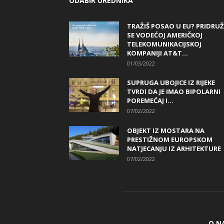
ODABIR UREDNIKA
TRAŽIŠ POSAO U EU? PRIDRUŽ
SE VODEĆOJ AMERIČKOJ
TELEKOMUNIKACIJSKOJ
KOMPANIJI AT&T...
01/03/2022
SUPRUGA UBOJICE IZ RIJEKE
TVRDI DA JE IMAO BIPOLARNI
POREMEĆAJ I...
07/02/2022
OBJEKT IZ MOSTARA NA
PRESTIŽNOM EUROPSKOM
NATJECANJU IZ ARHITEKTURE
07/02/2022
O N