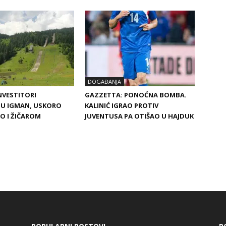
DOGAĐANJA
INVESTITORI
GAZZETTA: PONOĆNA BOMBA.
JU IGMAN, USKORO
KALINIĆ IGRAO PROTIV
O I ŽIČAROM
JUVENTUSA PA OTIŠAO U HAJDUK