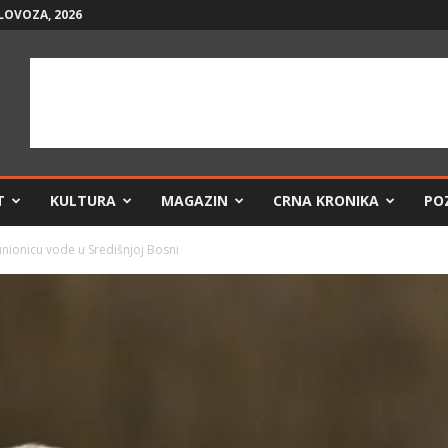
LOVOZA, 2026
T
KULTURA
MAGAZIN
CRNA KRONIKA
PO
nionicu vode u Središnjoj Bosni