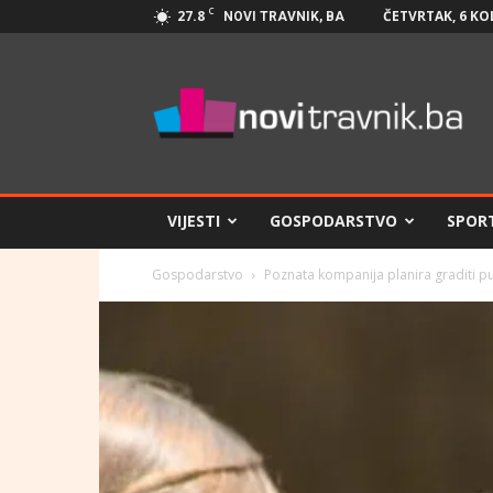
C
27.8
ČETVRTAK, 6 KO
NOVI TRAVNIK, BA
Novi
Travnik.ba
VIJESTI
GOSPODARSTVO
SPOR
Gospodarstvo
Poznata kompanija planira graditi pu