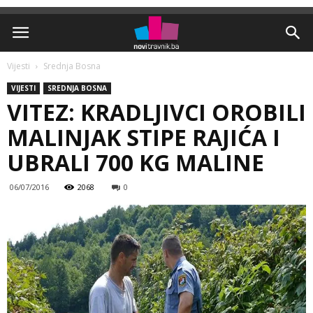
Vijesti
Srednja Bosna
VIJESTI
SREDNJA BOSNA
VITEZ: KRADLJIVCI OROBILI
MALINJAK STIPE RAJIĆA I
UBRALI 700 KG MALINE
06/07/2016
2068
0