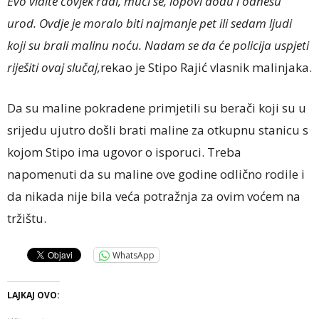
Evo vidite čovjek radi, muči se, lopovi dođu i odnesu
urod. Ovdje je moralo biti najmanje pet ili sedam ljudi
koji su brali malinu noću. Nadam se da će policija uspjeti
riješiti ovaj slučaj,
rekao je Stipo Rajić vlasnik malinjaka.
Da su maline pokradene primjetili su berači koji su u
srijedu ujutro došli brati maline za otkupnu stanicu s
kojom Stipo ima ugovor o isporuci. Treba
napomenuti da su maline ove godine odlično rodile i
da nikada nije bila veća potražnja za ovim voćem na
tržištu.
WhatsApp
LAJKAJ OVO: