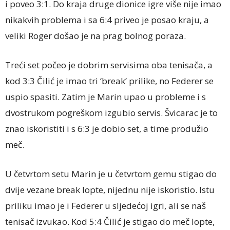
i poveo 3:1. Do kraja druge dionice igre više nije imao
nikakvih problema i sa 6:4 priveo je posao kraju, a
veliki Roger došao je na prag bolnog poraza.
Treći set počeo je dobrim servisima oba tenisača, a
kod 3:3 Čilić je imao tri ‘break’
prilike, no Federer se
uspio spasiti. Zatim je Marin upao u probleme i s
dvostrukom pogreškom izgubio servis. Švicarac je to
znao iskoristiti i s 6:3 je dobio set, a time produžio
meč.
U četvrtom setu Marin je u četvrtom gemu stigao do
dvije vezane break lopte, nijednu nije iskoristio. Istu
priliku imao je i Federer u sljedećoj igri, ali se naš
tenisač izvukao. Kod 5:4 Čilić je stigao do meč lopte,