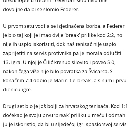
break lopte u trećem i četvrtom setu nisu bile
dovoljne da bi se slomio Federer.
U prvom setu vodila se izjednačena borba, a Federer
je bio taj koji je imao dvije ‘break’ prilike kod 2:2, no
nije ih uspio iskoristiti, dok naš tenisač nije uspio
zaprijetiti na servis protivnika pa je morala odlučiti
13. igra. U njoj je Čilić krenuo silovito i poveo 5:0,
nakon čega više nije bilo povratka za Švicarca. S
konačnih 7:4 dobio je Marin ‘tie-break’, a s njim i prvu
dionicu igre.
Drugi set bio je još bolji za hrvatskog tenisača. Kod 1:1
dočekao je svoju prvu ‘break’ priliku u meču i odmah
ju je iskoristio, da bi u sljedećoj igri spasio ‘svoj servis