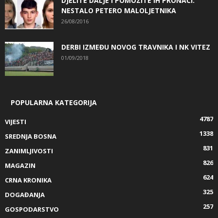
DJELITE DALJE I POMOZITE IH PRONAĆI:
NESTALO PETERO MALOLJETNIKA
26/08/2016
DERBI IZMEĐU NOVOG TRAVNIKA I NK VITEZ
01/09/2018
POPULARNA KATEGORIJA
4787
VIJESTI
1338
SREDNJA BOSNA
831
ZANIMLJIVOSTI
826
MAGAZIN
624
CRNA KRONIKA
325
DOGAĐANJA
257
GOSPODARSTVO