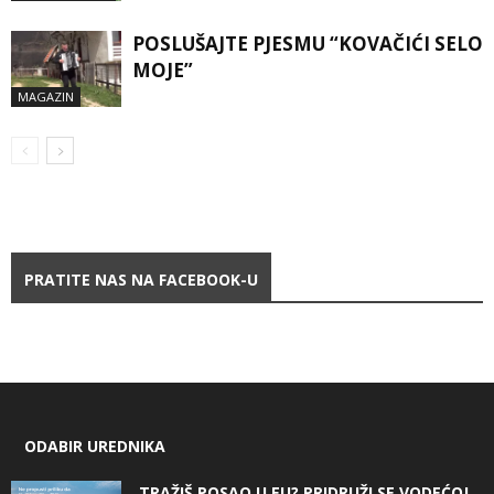
POSLUŠAJTE PJESMU “KOVAČIĆI SELO
MOJE”
MAGAZIN
PRATITE NAS NA FACEBOOK-U
ODABIR UREDNIKA
TRAŽIŠ POSAO U EU? PRIDRUŽI SE VODEĆOJ