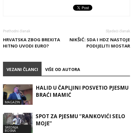
Prethodni članak
Sljedeći članak
HRVATSKA ZBOG BREXITA
NIKŠIĆ: SDA I HDZ NASTOJE
HITNO UVODI EURO?
PODIJELITI MOSTAR
VEZANI ČLANCI
VIŠE OD AUTORA
HALID U ČAPLJINI POSVETIO PJESMU
BRAĆI MAMIĆ
MAGAZIN
SPOT ZA PJESMU “RANKOVIĆI SELO
MOJE”
SREDNJA
BOSNA