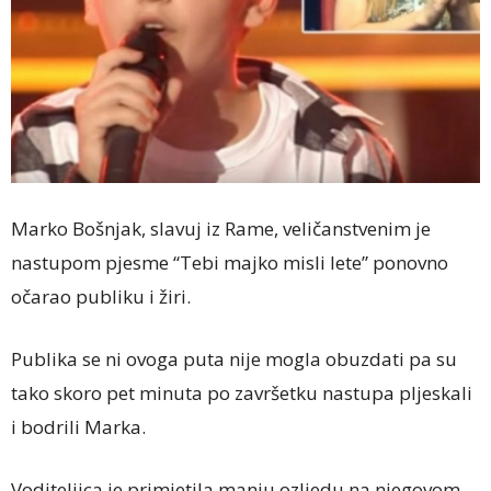
Marko Bošnjak, slavuj iz Rame, veličanstvenim je
nastupom pjesme “Tebi majko misli lete” ponovno
očarao publiku i žiri.
Publika se ni ovoga puta nije mogla obuzdati pa su
tako skoro pet minuta po završetku nastupa pljeskali
i bodrili Marka.
Voditeljica je primjetila manju ozljedu na njegovom