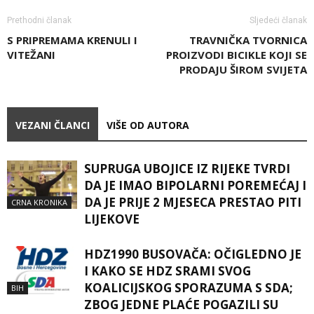
Prethodni članak
Sljedeći članak
S PRIPREMAMA KRENULI I
TRAVNIČKA TVORNICA
VITEŽANI
PROIZVODI BICIKLE KOJI SE
PRODAJU ŠIROM SVIJETA
VEZANI ČLANCI
VIŠE OD AUTORA
SUPRUGA UBOJICE IZ RIJEKE TVRDI
DA JE IMAO BIPOLARNI POREMEĆAJ I
DA JE PRIJE 2 MJESECA PRESTAO PITI
CRNA KRONIKA
LIJEKOVE
HDZ1990 BUSOVAČA: OČIGLEDNO JE
I KAKO SE HDZ SRAMI SVOG
KOALICIJSKOG SPORAZUMA S SDA;
BIH
ZBOG JEDNE PLAĆE POGAZILI SU