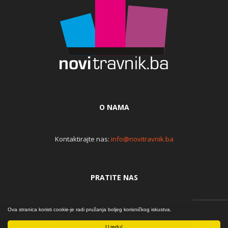
O NAMA
Kontaktirajte nas:
info@novitravnik.ba
PRATITE NAS
Ova stranica koristi cookie-je radi pružanja boljeg korisničkog iskustva.
© Copyright © 2015. Internet portal NoviTravnik.ba | Iz
srca... | By Đomla
U redu!