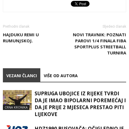
Prethodni članak
Sljedeći članak
HAJDUKU REMI U
NOVI TRAVNIK: POZNATI
RUMUNJSKOJ.
PAROVI 1/4 FINALA FIBA
SPORTPLUS STREETBALL
TURNIRA
VEZANI ČLANCI
VIŠE OD AUTORA
SUPRUGA UBOJICE IZ RIJEKE TVRDI
DA JE IMAO BIPOLARNI POREMEĆAJ I
DA JE PRIJE 2 MJESECA PRESTAO PITI
CRNA KRONIKA
LIJEKOVE
HDZ1990 BUSOVAČA: OČIGLEDNO JE