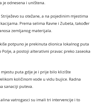
 je odnesena i uništena.
 Striježevo su otežane, a na pojedinim mjestima
ikacijama. Prema selima Ravne i Zubeta, također
anosa zemljanog materijala.
kiše potpuno je prekinuta dionica lokalnog puta
Polje, a postoji alterativni pravac preko zaseoka
estu puta gdje je i prije bilo klizište
elikom količinom vode u vidu bujice. Radna
na sanaciji puteva.
alina vatrogasci su imali tri intervencije i to