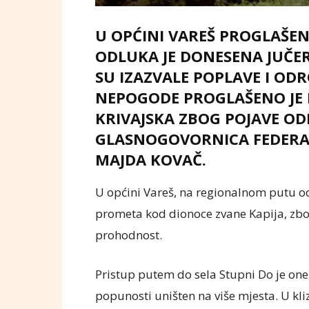
U OPĆINI VAREŠ PROGLAŠEN
ODLUKA JE DONESENA JUČER
SU IZAZVALE POPLAVE I OD
NEPOGODE PROGLAŠENO JE I
KRIVAJSKA ZBOG POJAVE OD
GLASNOGOVORNICA FEDERAL
MAJDA KOVAČ.
U općini Vareš, na regionalnom putu o
prometa kod dionoce zvane Kapija, zbog
prohodnost.
Pristup putem do sela Stupni Do je onem
popunosti uništen na više mjesta. U kliz