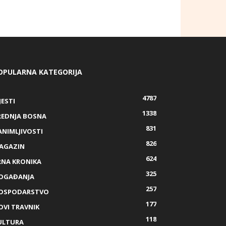
OPULARNA KATEGORIJA
4787
JESTI
1338
REDNJA BOSNA
831
ANIMLJIVOSTI
826
AGAZIN
624
RNA KRONIKA
325
OGAĐANJA
257
OSPODARSTVO
177
OVI TRAVNIK
118
ULTURA