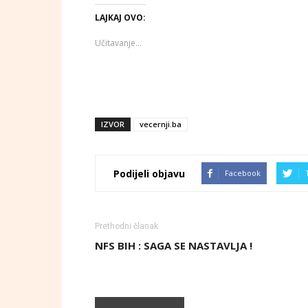
LAJKAJ OVO:
Učitavanje...
IZVOR
vecernji.ba
Podijeli objavu
Facebook
Prethodni članak
NFS BIH : SAGA SE NASTAVLJA !