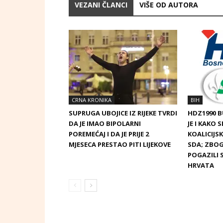
VEZANI ČLANCI
VIŠE OD AUTORA
CRNA KRONIKA
BIH
SUPRUGA UBOJICE IZ RIJEKE TVRDI
HDZ1990 
DA JE IMAO BIPOLARNI
JE I KAKO 
POREMEĆAJ I DA JE PRIJE 2
KOALICIJ
MJESECA PRESTAO PITI LIJEKOVE
SDA; ZBOG
POGAZILI 
HRVATA