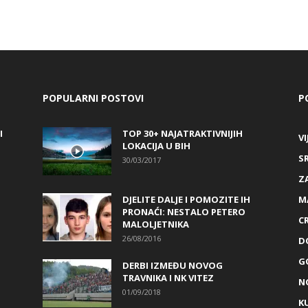
POPULARNI POSTOVI
P
I
TOP 30+ NAJATRAKTIVNIJIH
VI
LOKACIJA U BIH
S
30/03/2017
Z
DJELITE DALJE I POMOZITE IH
M
PRONAĆI: NESTALO PETERO
C
MALOLJETNIKA
26/08/2016
D
G
DERBI IZMEĐU NOVOG
TRAVNIKA I NK VITEZ
N
01/09/2018
K