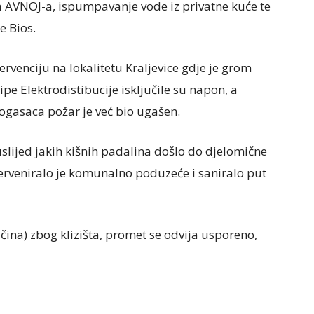
ma AVNOJ-a, ispumpavanje vode iz privatne kuće te
e Bios.
ervenciju na lokalitetu Kraljevice gdje je grom
ipe Elektrodistibucije isključile su napon, a
ogasaca požar je već bio ugašen.
slijed jakih kišnih padalina došlo do djelomične
erveniralo je komunalno poduzeće i saniralo put
učina) zbog klizišta, promet se odvija usporeno,