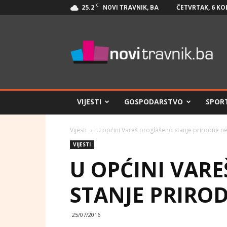
C
25.2
ČETVRTAK, 6 KO
NOVI TRAVNIK, BA
Novi
Travnik.ba
VIJESTI
GOSPODARSTVO
SPOR
Vijesti
U općini Vareš proglašeno stanje prirodne 
VIJESTI
U OPĆINI VAR
STANJE PRIRO
25/07/2016