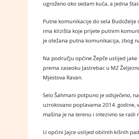
ugroženo oko sedam kuća, a jedna štala
Putne komunikacije do sela Budoželje i
ima klizišta koje prijete putnim komun
je otežana putna komunikacija, zbog n
Na području općine Žepče uslijed jake 
prema zaseoku Jastrebac u MZ Željezno 
Mjestova Ravan.
Selo Šahmani potpuno je odsječeno, na mj
uzrokovano poplavama 2014. godine, v
mašina je na terenu i intezivno se radi 
U općini Jajce uslijed obilnih kišnih pad