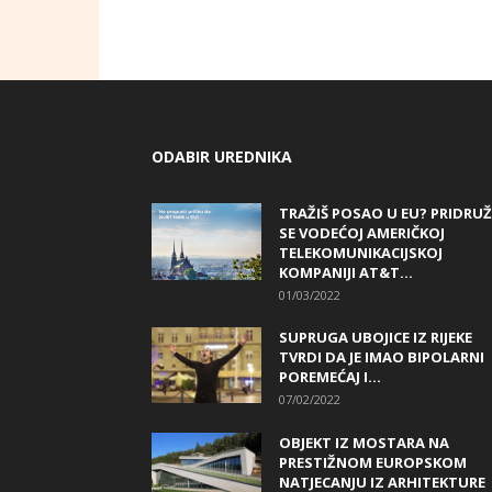
ODABIR UREDNIKA
TRAŽIŠ POSAO U EU? PRIDRUŽ
SE VODEĆOJ AMERIČKOJ
TELEKOMUNIKACIJSKOJ
KOMPANIJI AT&T...
01/03/2022
SUPRUGA UBOJICE IZ RIJEKE
TVRDI DA JE IMAO BIPOLARNI
POREMEĆAJ I...
07/02/2022
OBJEKT IZ MOSTARA NA
PRESTIŽNOM EUROPSKOM
NATJECANJU IZ ARHITEKTURE