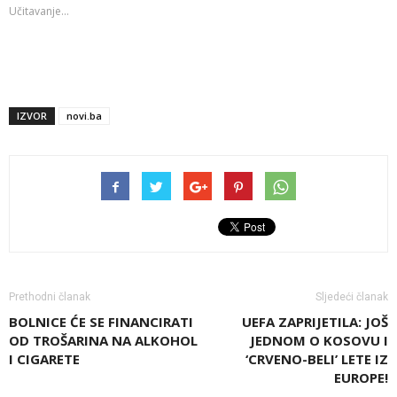
Učitavanje...
IZVOR
novi.ba
Prethodni članak
Sljedeći članak
BOLNICE ĆE SE FINANCIRATI
UEFA ZAPRIJETILA: JOŠ
OD TROŠARINA NA ALKOHOL
JEDNOM O KOSOVU I
I CIGARETE
‘CRVENO-BELI’ LETE IZ
EUROPE!