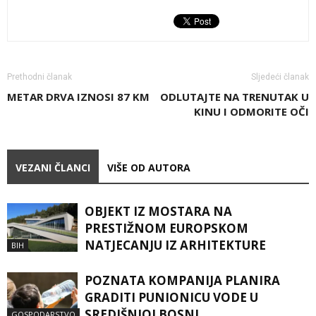
Prethodni članak
Sljedeći članak
METAR DRVA IZNOSI 87 KM
ODLUTAJTE NA TRENUTAK U
KINU I ODMORITE OČI
VEZANI ČLANCI
VIŠE OD AUTORA
OBJEKT IZ MOSTARA NA
PRESTIŽNOM EUROPSKOM
NATJECANJU IZ ARHITEKTURE
BIH
POZNATA KOMPANIJA PLANIRA
GRADITI PUNIONICU VODE U
SREDIŠNJOJ BOSNI
GOSPODARSTVO