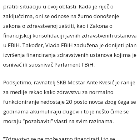
pratiti situaciju u ovoj oblasti. Kada je riječ o
zaključcima, oni se odnose na žurno donošenje
zakona o zdravstvenoj zaštiti, kao i Zakona o
financijskoj konsolidaciji javnih zdravstvenih ustanova
u FBiH. Također, Vlada FBiH zadužena je donijeti plan
izvršenja financiranja zdravstvenih ustanova kojima je
osnivač ili suosnivač Parlament FBiH.
Podsjetimo, ravnatelj SKB Mostar Ante Kvesić je ranije
za medije rekao kako zdravstvu za normalno
funkcioniranje nedostaje 20 posto novca zbog čega se
godinama akumuliraju dugovi i to je nešto čime se
moraju “pozabaviti” vlasti na svim razinama.
”Zdravstvo se ne može samo financirati i to se