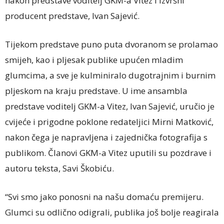
nakon predstave voditelj GKM-a Vitez i izvršni
producent predstave, Ivan Sajević.
Tijekom predstave puno puta dvoranom se prolamao
smijeh, kao i pljesak publike upućen mladim
glumcima, a sve je kulminiralo dugotrajnim i burnim
pljeskom na kraju predstave. U ime ansambla
predstave voditelj GKM-a Vitez, Ivan Sajević, uručio je
cvijeće i prigodne poklone redateljici Mirni Matković,
nakon čega je napravljena i zajednička fotografija s
publikom. Članovi GKM-a Vitez uputili su pozdrave i
autoru teksta, Savi Škobiću.
“Svi smo jako ponosni na našu domaću premijeru.
Glumci su odlično odigrali, publika još bolje reagirala