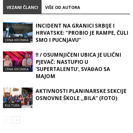
VEZANI ČLANCI
VIŠE OD AUTORA
INCIDENT NA GRANICI SRBIJE I
HRVATSKE: “PROBIO JE RAMPE, ČULI
SMO I PUCNJAVU“
CRNA KRONIKA
!! / OSUMNJIČENI UBICA JE ULIČNI
PJEVAČ: NASTUPIO U
‘SUPERTALENTU‘, SVAĐAO SA
CRNA KRONIKA
MAJOM
AKTIVNOSTI PLANINARSKE SEKCIJE
OSNOVNE ŠKOLE ,,BILA” (FOTO)
KULTURA