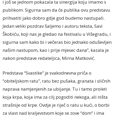
i još se jednom pokazala ta sinergija koju imamo s
publikom. Sigurna sam da će publika ovu predstavu
prihvatiti jako dobro gdje god budemo nastupali.
Jedan veliki pozdrav šaljemo i autoru teksta, Savi
Škobiću, koji nas je gledao na festivalu u Višegradu, i
sigurna sam kako bi i večeras bio jednako oduševljen
našim nastupom, kao i prije mjesec dana”, kazala je
nakon predstave redateljica, Mirna Matković.
Predstava “Svastike” je svakodnevna priča o
“obiteljskom ratu”, ratu bez pušaka, granata i sličnih
naprava namjenjenih za ubijanje. Tu i tamo proleti
koja krpa, koja ima za cilj pogoditi nekoga, ali ništa
strašnije od krpe. Ovdje je riječ o ratu u kući, o borbi
za vlast nad kraljevstvom koje se zove “dom” i ima