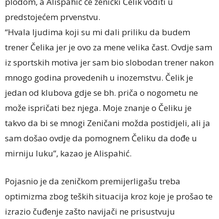
plodom, a Alispahić će zenički Čelik voditi u
predstojećem prvenstvu.
“Hvala ljudima koji su mi dali priliku da budem
trener Čelika jer je ovo za mene velika čast. Ovdje sam
iz sportskih motiva jer sam bio slobodan trener nakon
mnogo godina provedenih u inozemstvu. Čelik je
jedan od klubova gdje se bh. priča o nogometu ne
može ispričati bez njega. Moje znanje o Čeliku je
takvo da bi se mnogi Zeničani možda postidjeli, ali ja
sam došao ovdje da pomognem Čeliku da dođe u
mirniju luku”, kazao je Alispahić.
Pojasnio je da zeničkom premijerligašu treba
optimizma zbog teških situacija kroz koje je prošao te
izrazio čuđenje zašto navijači ne prisustvuju