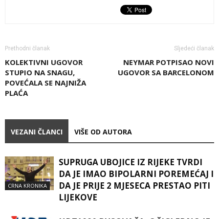
Prethodni članak
Sljedeći članak
KOLEKTIVNI UGOVOR
NEYMAR POTPISAO NOVI
STUPIO NA SNAGU,
UGOVOR SA BARCELONOM
POVEĆALA SE NAJNIŽA
PLAĆA
VEZANI ČLANCI
VIŠE OD AUTORA
SUPRUGA UBOJICE IZ RIJEKE TVRDI
DA JE IMAO BIPOLARNI POREMEĆAJ I
DA JE PRIJE 2 MJESECA PRESTAO PITI
CRNA KRONIKA
LIJEKOVE