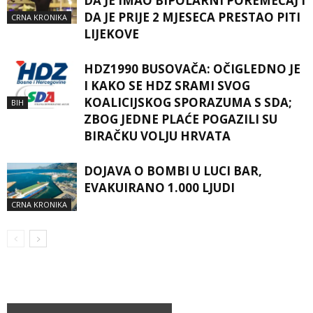
DA JE IMAO BIPOLARNI POREMEĆAJ I
DA JE PRIJE 2 MJESECA PRESTAO PITI
CRNA KRONIKA
LIJEKOVE
HDZ1990 BUSOVAČA: OČIGLEDNO JE
I KAKO SE HDZ SRAMI SVOG
KOALICIJSKOG SPORAZUMA S SDA;
BIH
ZBOG JEDNE PLAĆE POGAZILI SU
BIRAČKU VOLJU HRVATA
DOJAVA O BOMBI U LUCI BAR,
EVAKUIRANO 1.000 LJUDI
CRNA KRONIKA