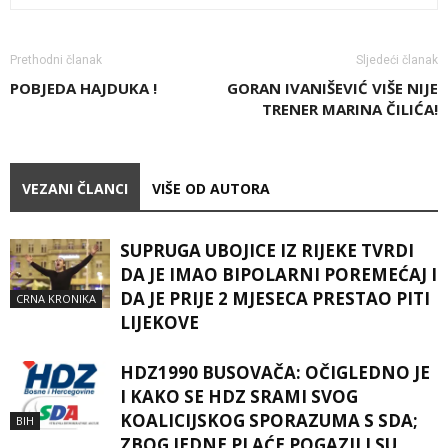
Prethodni članak
Sljedeći članak
POBJEDA HAJDUKA !
GORAN IVANIŠEVIĆ VIŠE NIJE
TRENER MARINA ČILIĆA!
VEZANI ČLANCI
VIŠE OD AUTORA
SUPRUGA UBOJICE IZ RIJEKE TVRDI
DA JE IMAO BIPOLARNI POREMEĆAJ I
DA JE PRIJE 2 MJESECA PRESTAO PITI
CRNA KRONIKA
LIJEKOVE
HDZ1990 BUSOVAČA: OČIGLEDNO JE
I KAKO SE HDZ SRAMI SVOG
KOALICIJSKOG SPORAZUMA S SDA;
BIH
ZBOG JEDNE PLAĆE POGAZILI SU