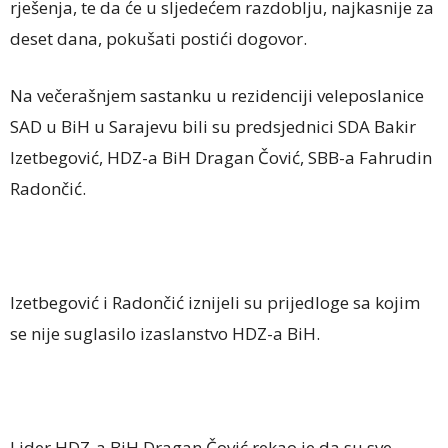
rješenja, te da će u sljedećem razdoblju, najkasnije za
deset dana, pokušati postići dogovor.
Na večerašnjem sastanku u rezidenciji veleposlanice
SAD u BiH u Sarajevu bili su predsjednici SDA Bakir
Izetbegović, HDZ-a BiH Dragan Čović, SBB-a Fahrudin
Radončić.
Izetbegović i Radončić iznijeli su prijedloge sa kojim
se nije suglasilo izaslanstvo HDZ-a BiH.
Lider HDZ-a BiH Dragan Čović rekao je da su sve