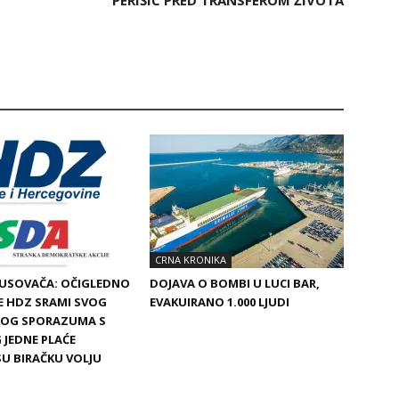
PERIŠIĆ PRED TRANSFEROM ŽIVOTA
CRNA KRONIKA
BUSOVAČA: OČIGLEDNO
DOJAVA O BOMBI U LUCI BAR,
SE HDZ SRAMI SVOG
EVAKUIRANO 1.000 LJUDI
SKOG SPORAZUMA S
 JEDNE PLAĆE
SU BIRAČKU VOLJU