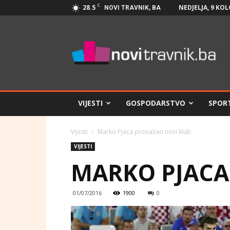
C
28.5
NEDJELJA, 9 KO
NOVI TRAVNIK, BA
Novi
Travnik.ba
VIJESTI
GOSPODARSTVO
SPOR
Vijesti
Marko Pjaca pronašao novi klub
VIJESTI
MARKO PJACA
01/07/2016
1900
0