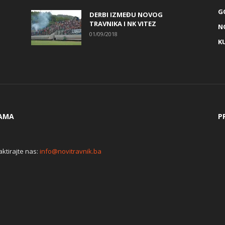
G
DERBI IZMEĐU NOVOG
TRAVNIKA I NK VITEZ
N
01/09/2018
K
AMA
P
ktirajte nas:
info@novitravnik.ba