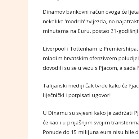
Dinamov bankovni račun ovoga će ljeta 
nekoliko ‘modrih’ zvijezda, no najatrakt
minutama na Euru, postao 21-godišnji 
Liverpool i Tottenham iz Premiershipa,
mladim hrvatskim ofenzivcem poludjeli 
dovodili su se u vezu s Pjacom, a sada N
Talijanski mediji čak tvrde kako će Pja
liječnički i potpisati ugovor!
U Dinamu su svjesni kako je zadržati P
će kao i u prijašnjim svojim transferim
Ponude do 15 milijuna eura nisu bile dov