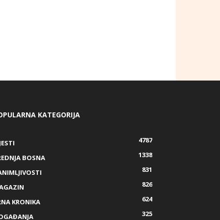
OPULARNA KATEGORIJA
4787
JESTI
1338
REDNJA BOSNA
831
ANIMLJIVOSTI
826
AGAZIN
624
RNA KRONIKA
325
OGAĐANJA