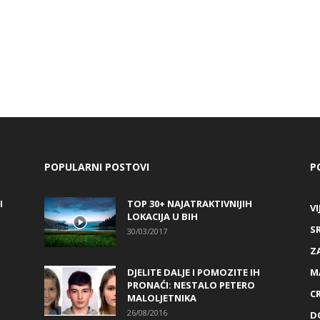
POPULARNI POSTOVI
P
I
TOP 30+ NAJATRAKTIVNIJIH
VI
LOKACIJA U BIH
S
30/03/2017
Z
DJELITE DALJE I POMOZITE IH
M
PRONAĆI: NESTALO PETERO
C
MALOLJETNIKA
26/08/2016
D