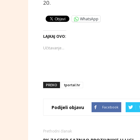
20.
WhatsApp
LAJKAJ OVO:
Učitavanje...
PREKO
tportal.hr
Podijeli objavu
Facebook
Prethodni članak