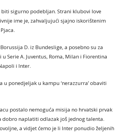
biti sigurno podebljan. Strani klubovi love
ivnije ime je, zahvaljujući sjajno iskorištenim
Pjaca.
 Borussija D. iz Bundeslige, a posebno su za
u Serie A. Juventus, Roma, Milan i Fiorentina
apoli i Inter.
ca u ponedjeljak u kampu ‘nerazzurra’ obaviti
jacu postalo nemoguća misija no hrvatski prvak
a dobro naplatiti odlazak još jednog talenta.
oljne, a vidjet ćemo je li Inter ponudio željenih