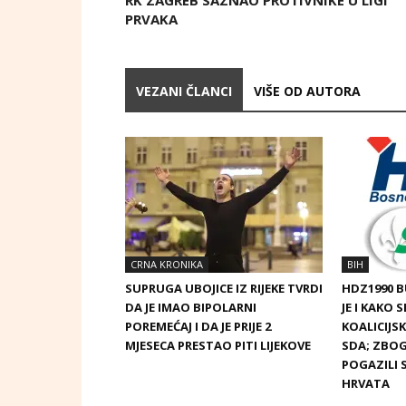
RK ZAGREB SAZNAO PROTIVNIKE U LIGI
PRVAKA
VEZANI ČLANCI
VIŠE OD AUTORA
CRNA KRONIKA
BIH
SUPRUGA UBOJICE IZ RIJEKE TVRDI
HDZ1990 
DA JE IMAO BIPOLARNI
JE I KAKO 
POREMEĆAJ I DA JE PRIJE 2
KOALICIJ
MJESECA PRESTAO PITI LIJEKOVE
SDA; ZBOG
POGAZILI 
HRVATA