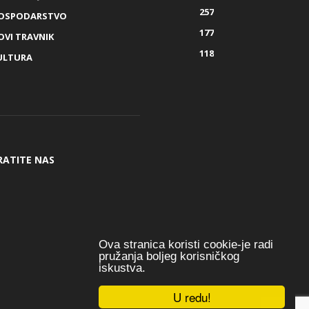
257
OSPODARSTVO
177
OVI TRAVNIK
118
ULTURA
RATITE NAS
Ova stranica koristi cookie-je radi
pružanja boljeg korisničkog
iskustva.
U redu!