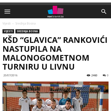
Vijesti
Srednja Bosna
VIJESTI
SREDNJA BOSNA
KŠD “GLAVICA” RANKOVIĆI
NASTUPILA NA
MALONOGOMETNOM
TURNIRU U LIVNU
20/07/2016
2460
0