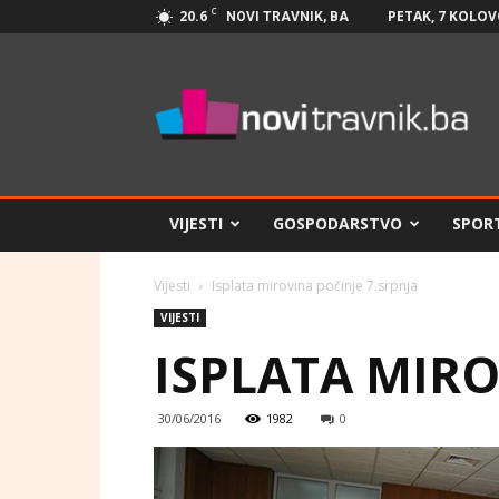
C
20.6
PETAK, 7 KOLOV
NOVI TRAVNIK, BA
Novi
Travnik.ba
VIJESTI
GOSPODARSTVO
SPOR
Vijesti
Isplata mirovina počinje 7.srpnja
VIJESTI
ISPLATA MIRO
30/06/2016
1982
0