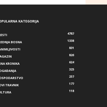
OPULARNA KATEGORIJA
4787
JESTI
1338
REDNJA BOSNA
831
ANIMLJIVOSTI
826
AGAZIN
624
RNA KRONIKA
325
OGAĐANJA
257
OSPODARSTVO
177
OVI TRAVNIK
118
ULTURA