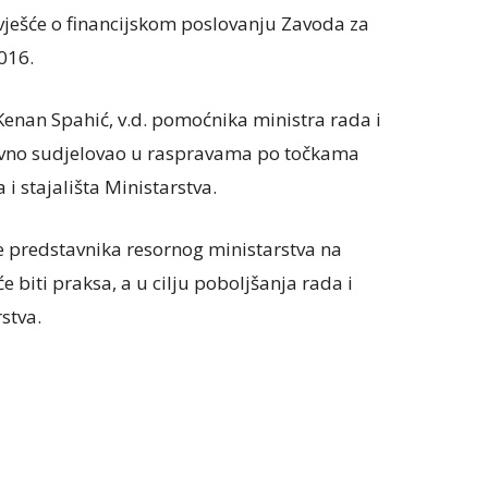
Izvješće o financijskom poslovanju Zavoda za
016.
Kenan Spahić, v.d. pomoćnika ministra rada i
aktivno sudjelovao u raspravama po točkama
i stajališta Ministarstva.
e predstavnika resornog ministarstva na
iti praksa, a u cilju poboljšanja rada i
stva.