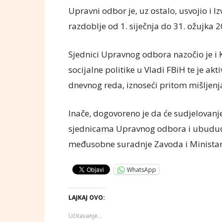
Upravni odbor je, uz ostalo, usvojio i 
razdoblje od 1. siječnja do 31. ožujka 2
Sjednici Upravnog odbora nazočio je i 
socijalne politike u Vladi FBiH te je 
dnevnog reda, iznoseći pritom mišljenja 
Inače, dogovoreno je da će sudjelovanj
sjednicama Upravnog odbora i ubuduće b
međusobne suradnje Zavoda i Ministar
WhatsApp
LAJKAJ OVO:
Učitavanje...