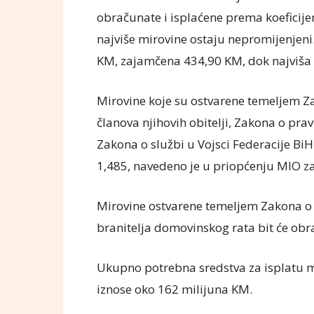
obračunate i isplaćene prema koeficijen
najviše mirovine ostaju nepromijenjeni
KM, zajamčena 434,90 KM, dok najviša 
Mirovine koje su ostvarene temeljem Za
članova njihovih obitelji, Zakona o pravi
Zakona o službi u Vojsci Federacije BiH
1,485, navedeno je u priopćenju MIO z
Mirovine ostvarene temeljem Zakona o
branitelja domovinskog rata bit će obr
Ukupno potrebna sredstva za isplatu m
iznose oko 162 milijuna KM.