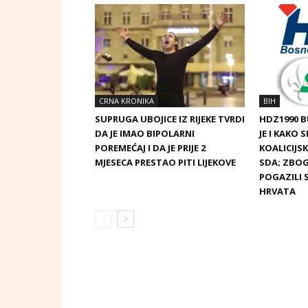
CRNA KRONIKA
BIH
SUPRUGA UBOJICE IZ RIJEKE TVRDI
HDZ1990 
DA JE IMAO BIPOLARNI
JE I KAKO 
POREMEĆAJ I DA JE PRIJE 2
KOALICIJ
MJESECA PRESTAO PITI LIJEKOVE
SDA; ZBOG
POGAZILI 
HRVATA