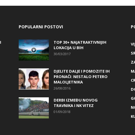
POPULARNI POSTOVI
P
I
TOP 30+ NAJATRAKTIVNIJIH
VI
LOKACIJA U BIH
S
30/03/2017
Z
DJELITE DALJE I POMOZITE IH
M
PRONAĆI: NESTALO PETERO
C
MALOLJETNIKA
26/08/2016
D
G
DERBI IZMEĐU NOVOG
TRAVNIKA I NK VITEZ
N
01/09/2018
K