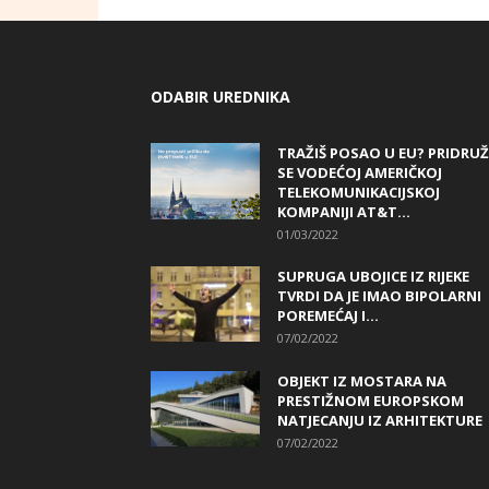
ODABIR UREDNIKA
TRAŽIŠ POSAO U EU? PRIDRUŽ
SE VODEĆOJ AMERIČKOJ
TELEKOMUNIKACIJSKOJ
KOMPANIJI AT&T...
01/03/2022
SUPRUGA UBOJICE IZ RIJEKE
TVRDI DA JE IMAO BIPOLARNI
POREMEĆAJ I...
07/02/2022
OBJEKT IZ MOSTARA NA
PRESTIŽNOM EUROPSKOM
NATJECANJU IZ ARHITEKTURE
07/02/2022