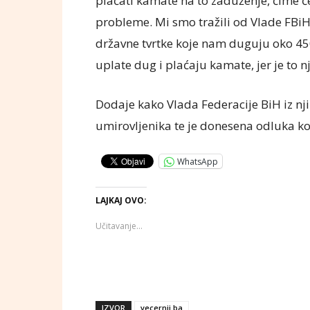
plaćati kamate na to zaduženje, čime će
probleme. Mi smo tražili od Vlade FBiH
državne tvrtke koje nam duguju oko 450
uplate dug i plaćaju kamate, jer je to nj
Dodaje kako Vlada Federacije BiH iz nj
umirovljenika te je donesena odluka ko
WhatsApp
LAJKAJ OVO:
Učitavanje...
IZVOR
vecernji.ba