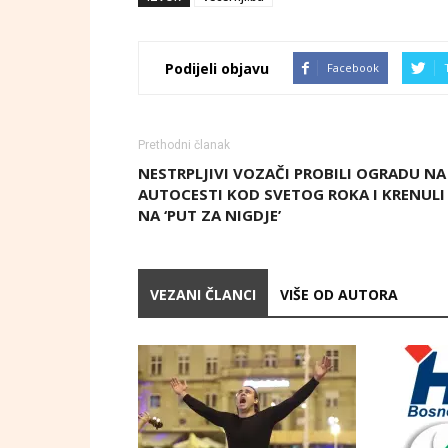
Podijeli objavu
Facebook
Prethodni članak
NESTRPLJIVI VOZAČI PROBILI OGRADU NA
AUTOCESTI KOD SVETOG ROKA I KRENULI
NA ‘PUT ZA NIGDJE’
VEZANI ČLANCI
VIŠE OD AUTORA