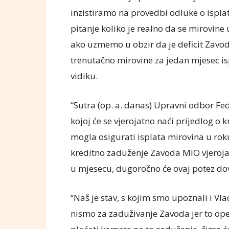
inzistiramo na provedbi odluke o isplat
pitanje koliko je realno da se mirovi
ako uzmemo u obzir da je deficit Zavod
trenutačno mirovine za jedan mjesec is
vidiku.
“Sutra (op. a. danas) Upravni odbor F
kojoj će se vjerojatno naći prijedlog 
mogla osigurati isplata mirovina u roku
kreditno zaduženje Zavoda MIO vjerojat
u mjesecu, dugoročno će ovaj potez dov
“Naš je stav, s kojim smo upoznali i Vl
nismo za zaduživanje Zavoda jer to ope