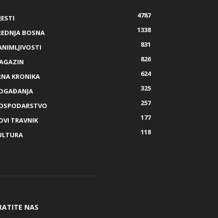
4787
JESTI
1338
REDNJA BOSNA
831
ANIMLJIVOSTI
826
AGAZIN
624
RNA KRONIKA
325
OGAĐANJA
257
OSPODARSTVO
177
OVI TRAVNIK
118
ULTURA
RATITE NAS