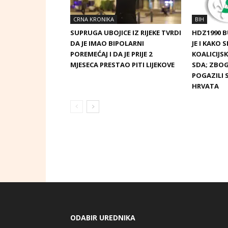
CRNA KRONIKA
BIH
SUPRUGA UBOJICE IZ RIJEKE TVRDI
HDZ1990 
DA JE IMAO BIPOLARNI
JE I KAKO 
POREMEĆAJ I DA JE PRIJE 2
KOALICIJ
MJESECA PRESTAO PITI LIJEKOVE
SDA; ZBOG
POGAZILI 
HRVATA
ODABIR UREDNIKA