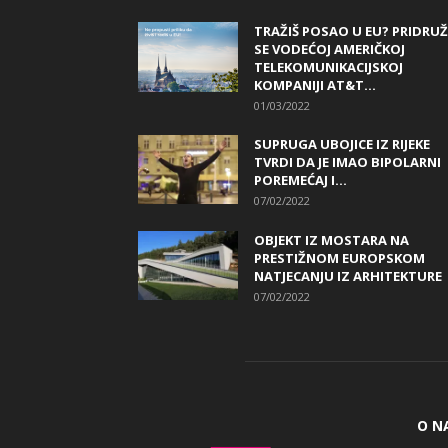
TRAŽIŠ POSAO U EU? PRIDRUŽ
SE VODEĆOJ AMERIČKOJ
TELEKOMUNIKACIJSKOJ
KOMPANIJI AT&T...
01/03/2022
SUPRUGA UBOJICE IZ RIJEKE
TVRDI DA JE IMAO BIPOLARNI
POREMEĆAJ I...
07/02/2022
OBJEKT IZ MOSTARA NA
PRESTIŽNOM EUROPSKOM
NATJECANJU IZ ARHITEKTURE
07/02/2022
O N