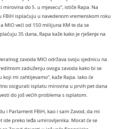
i mirovina do 5. u mjesecu”, ističe Rapa. Na
ne u FBiH isplaćuju u navedenom vremenskom roku
a MIO veći od 150 milijuna KM te da se
plaćuju 35 dana, Rapa kaže kako je rješenje na
ederalnog zavoda MIO održava svoju sjednicu na
o kreditnom zaduženju ovoga zavoda kako bi se
 koji mi zahtijevamo”, kaže Rapa. Iako će
no osigurati isplatu mirovina u prvih pet dana
esti do još većih problema s isplatom.
adu i Parlament FBiH, kao i sam Zavod, da mi
t ide preko leđa umirovljenika. Morat će se