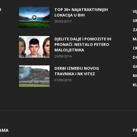
I
TOP 30+ NAJATRAKTIVNIJIH
VI
LOKACIJA U BIH
S
30/03/2017
Z
DJELITE DALJE I POMOZITE IH
M
PRONAĆI: NESTALO PETERO
C
MALOLJETNIKA
26/08/2016
D
G
DERBI IZMEĐU NOVOG
TRAVNIKA I NK VITEZ
N
01/09/2018
K
AMA
P