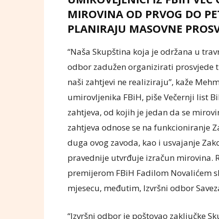
MIROVINA OD PRVOG DO PE
PLANIRAJU MASOVNE PROSVJE
“Naša Skupština koja je održana u travnju
odbor zadužen organizirati prosvjede 
naši zahtjevi ne realiziraju”, kaže Me
umirovljenika FBiH, piše Večernji list 
zahtjeva, od kojih je jedan da se miro
zahtjeva odnose se na funkcioniranje Z
duga ovog zavoda, kao i usvajanje Zak
pravednije utvrđuje izračun mirovina. 
premijerom FBiH Fadilom Novalićem slož
mjesecu, međutim, Izvršni odbor Saveza 
“Izvršni odbor je poštovao zaključke Sku