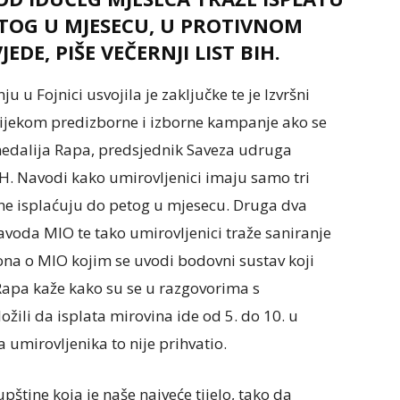
TOG U MJESECU, U PROTIVNOM
DE, PIŠE VEČERNJI LIST BIH.
 u Fojnici usvojila je zaključke te je Izvršni
tijekom predizborne i izborne kampanje ako se
hmedalija Rapa, predsjednik Saveza udruga
BiH. Navodi kako umirovljenici imaju samo tri
vine isplaćuju do petog u mjesecu. Druga dva
avoda MIO te tako umirovljenici traže saniranje
ona o MIO kojim se uvodi bodovni sustav koji
Rapa kaže kako su se u razgovorima s
ili da isplata mirovina ide od 5. do 10. u
umirovljenika to nije prihvatio.
pštine koja je naše najveće tijelo, tako da