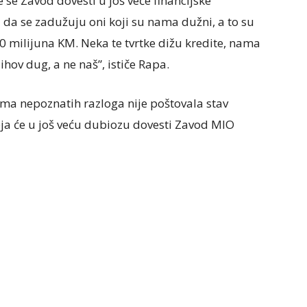
 se Zavod dovesti u još veće financijske
 da se zadužuju oni koji su nama dužni, a to su
 milijuna KM. Neka te tvrtke dižu kredite, nama
ihov dug, a ne naš”, ističe Rapa.
ima nepoznatih razloga nije poštovala stav
ja će u još veću dubiozu dovesti Zavod MIO