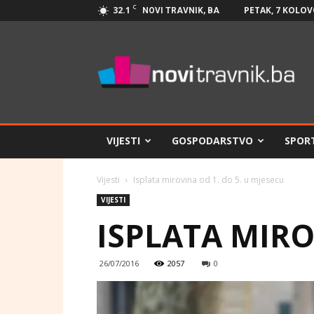
C
32.1
PETAK, 7 KOLOV
NOVI TRAVNIK, BA
Novi
Travnik.ba
VIJESTI
GOSPODARSTVO
SPOR
Vijesti
Isplata mirovina od 1. do 5. u mjesecu
VIJESTI
ISPLATA MIRO
26/07/2016
2057
0