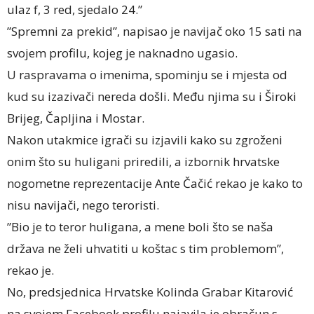
ulaz f, 3 red, sjedalo 24.”
”Spremni za prekid”, napisao je navijač oko 15 sati na
svojem profilu, kojeg je naknadno ugasio.
U raspravama o imenima, spominju se i mjesta od
kud su izazivači nereda došli. Među njima su i Široki
Brijeg, Čapljina i Mostar.
Nakon utakmice igrači su izjavili kako su zgroženi
onim što su huligani priredili, a izbornik hrvatske
nogometne reprezentacije Ante Čačić rekao je kako to
nisu navijači, nego teroristi.
”Bio je to teror huligana, a mene boli što se naša
država ne želi uhvatiti u koštac s tim problemom”,
rekao je.
No, predsjednica Hrvatske Kolinda Grabar Kitarović
na svojem Facebook profilu najavila je obračun s