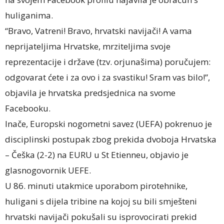
huliganima.
“Bravo, Vatreni! Bravo, hrvatski navijači! A vama
neprijateljima Hrvatske, mrziteljima svoje
reprezentacije i države (tzv. orjunašima) poručujem:
odgovarat ćete i za ovo i za svastiku! Sram vas bilo!”,
objavila je hrvatska predsjednica na svome
Facebooku.
Inače, Europski nogometni savez (UEFA) pokrenuo je
disciplinski postupak zbog prekida dvoboja Hrvatska
– Češka (2-2) na EURU u St Etienneu, objavio je
glasnogovornik UEFE.
U 86. minuti utakmice uporabom pirotehnike,
huligani s dijela tribine na kojoj su bili smješteni
hrvatski navijači pokušali su isprovocirati prekid