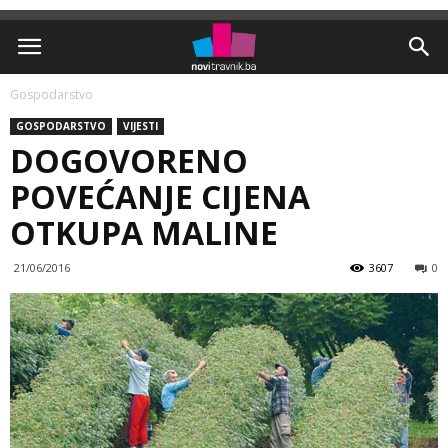
Gospodarstvo
GOSPODARSTVO
VIJESTI
DOGOVORENO
POVEĆANJE CIJENA
OTKUPA MALINE
21/06/2016
3607
0