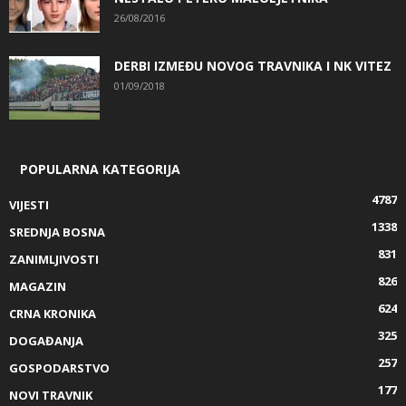
26/08/2016
DERBI IZMEĐU NOVOG TRAVNIKA I NK VITEZ
01/09/2018
POPULARNA KATEGORIJA
4787
VIJESTI
1338
SREDNJA BOSNA
831
ZANIMLJIVOSTI
826
MAGAZIN
624
CRNA KRONIKA
325
DOGAĐANJA
257
GOSPODARSTVO
177
NOVI TRAVNIK