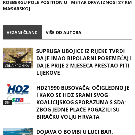
ROSBERGU POLE POSITION U
METAR DRVA IZNOSI 87 KM
MAĐARSKOJ.
VEZANI ČLANCI
VIŠE OD AUTORA
SUPRUGA UBOJICE IZ RIJEKE TVRDI
DA JE IMAO BIPOLARNI POREMEĆAJ I
DA JE PRIJE 2 MJESECA PRESTAO PITI
CRNA KRONIKA
LIJEKOVE
HDZ1990 BUSOVAČA: OČIGLEDNO JE
I KAKO SE HDZ SRAMI SVOG
KOALICIJSKOG SPORAZUMA S SDA;
BIH
ZBOG JEDNE PLAĆE POGAZILI SU
BIRAČKU VOLJU HRVATA
DOJAVA O BOMBI U LUCI BAR,