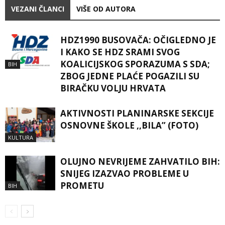
VEZANI ČLANCI
VIŠE OD AUTORA
HDZ1990 BUSOVAČA: OČIGLEDNO JE
I KAKO SE HDZ SRAMI SVOG
KOALICIJSKOG SPORAZUMA S SDA;
BIH
ZBOG JEDNE PLAĆE POGAZILI SU
BIRAČKU VOLJU HRVATA
AKTIVNOSTI PLANINARSKE SEKCIJE
OSNOVNE ŠKOLE ,,BILA” (FOTO)
KULTURA
OLUJNO NEVRIJEME ZAHVATILO BIH:
SNIJEG IZAZVAO PROBLEME U
PROMETU
BIH