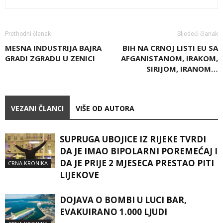
Prethodni članak
Sljedeći članak
MESNA INDUSTRIJA BAJRA
BIH NA CRNOJ LISTI EU SA
GRADI ZGRADU U ZENICI
AFGANISTANOM, IRAKOM,
SIRIJOM, IRANOM…
VEZANI ČLANCI
VIŠE OD AUTORA
SUPRUGA UBOJICE IZ RIJEKE TVRDI
DA JE IMAO BIPOLARNI POREMEĆAJ I
DA JE PRIJE 2 MJESECA PRESTAO PITI
CRNA KRONIKA
LIJEKOVE
DOJAVA O BOMBI U LUCI BAR,
EVAKUIRANO 1.000 LJUDI