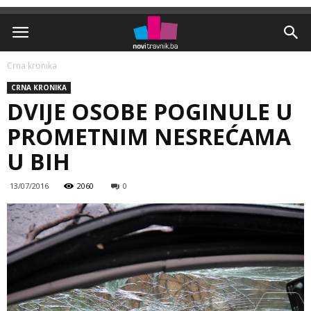
Crna kronika
CRNA KRONIKA
DVIJE OSOBE POGINULE U
PROMETNIM NESREĆAMA
U BIH
13/07/2016
2060
0