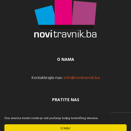
O NAMA
Kontaktirajte nas:
info@novitravnik.ba
PRATITE NAS
Ova stranica koristi cookie-je radi pružanja boljeg korisničkog iskustva.
© Copyright © 2015. Internet portal NoviTravnik.ba | Iz
srca... | By Đomla
U redu!