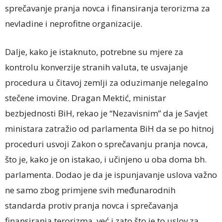
sprečavanje pranja novca i finansiranja terorizma za
nevladine i neprofitne organizacije.
Dalje, kako je istaknuto, potrebne su mjere za
kontrolu konverzije stranih valuta, te usvajanje
procedura u čitavoj zemlji za oduzimanje nelegalno
stečene imovine. Dragan Mektić, ministar
bezbjednosti BiH, rekao je “Nezavisnim” da je Savjet
ministara zatražio od parlamenta BiH da se po hitnoj
proceduri usvoji Zakon o sprečavanju pranja novca,
što je, kako je on istakao, i učinjeno u oba doma bh.
parlamenta. Dodao je da je ispunjavanje uslova važno
ne samo zbog primjene svih međunarodnih
standarda protiv pranja novca i sprečavanja
finansiranja terorizma, već i zato što je to uslov za