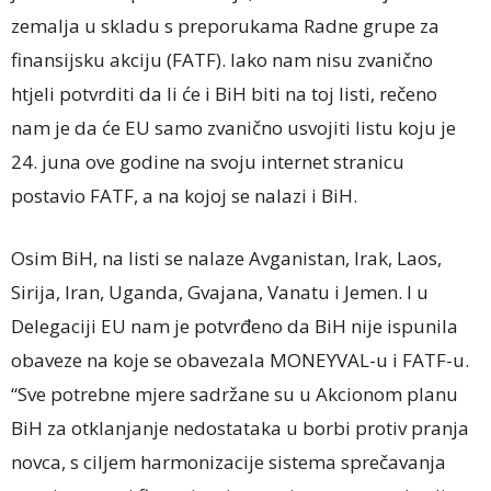
zemalja u skladu s preporukama Radne grupe za
finansijsku akciju (FATF). Iako nam nisu zvanično
htjeli potvrditi da li će i BiH biti na toj listi, rečeno
nam je da će EU samo zvanično usvojiti listu koju je
24. juna ove godine na svoju internet stranicu
postavio FATF, a na kojoj se nalazi i BiH.
Osim BiH, na listi se nalaze Avganistan, Irak, Laos,
Sirija, Iran, Uganda, Gvajana, Vanatu i Jemen. I u
Delegaciji EU nam je potvrđeno da BiH nije ispunila
obaveze na koje se obavezala MONEYVAL-u i FATF-u.
“Sve potrebne mjere sadržane su u Akcionom planu
BiH za otklanjanje nedostataka u borbi protiv pranja
novca, s ciljem harmonizacije sistema sprečavanja