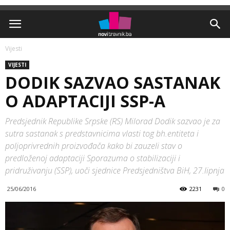
Vijesti
VIJESTI
DODIK SAZVAO SASTANAK
O ADAPTACIJI SSP-A
Predsjednik Republike Srpske (RS) Milorad Dodik sazvao je za
sutra sastanak s predstavnicima vlasti tog bh.entiteta i
poljoprivrednih proizvođača kako bi zauzeli stav o
predloženoj adaptaciji Sporazuma o stabilizaciji i
pridruživanju (SSP), uoči sjednice Predsjedništva BiH, 27.lipnja
25/06/2016
2231
0