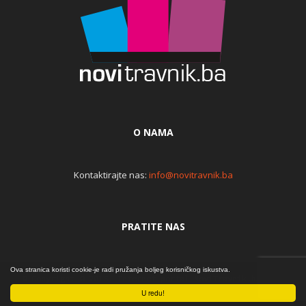
O NAMA
Kontaktirajte nas:
info@novitravnik.ba
PRATITE NAS
Ova stranica koristi cookie-je radi pružanja boljeg korisničkog iskustva.
© Copyright © 2015. Internet portal NoviTravnik.ba | Iz
srca... | By Đomla
U redu!