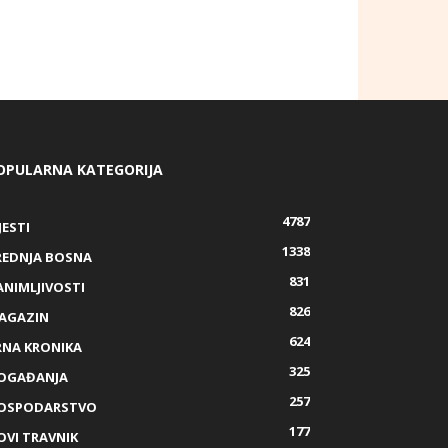
OPULARNA KATEGORIJA
4787
JESTI
1338
REDNJA BOSNA
831
ANIMLJIVOSTI
826
AGAZIN
624
RNA KRONIKA
325
OGAĐANJA
257
OSPODARSTVO
177
OVI TRAVNIK