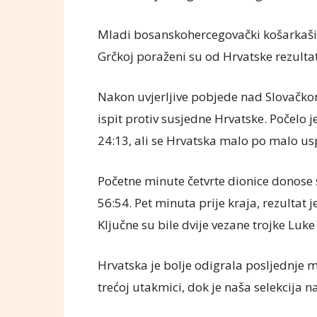
Mladi bosanskohercegovački košarkaši 
Grčkoj poraženi su od Hrvatske rezulta
Nakon uvjerljive pobjede nad Slovačko
ispit protiv susjedne Hrvatske. Počelo j
24:13, ali se Hrvatska malo po malo uspj
Početne minute četvrte dionice donose sj
56:54. Pet minuta prije kraja, rezultat j
Ključne su bile dvije vezane trojke Luk
Hrvatska je bolje odigrala posljednje m
trećoj utakmici, dok je naša selekcija n