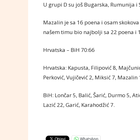
U grupi D su još Bugarska, Rumunija i 
Mazalin je sa 16 poena i osam skokova b
našem timu bio najbolji sa 22 poena i 
Hrvatska – BiH 70:66
Hrvatska: Kapusta, Filipović 8, Majčuni
Perković, Vujičević 2, Miksić 7, Mazalin
BiH: Lončar 5, Balić, Šarić, Durmo 5, Ati
Lazić 22, Garić, Karahodžić 7.
WhatsApp