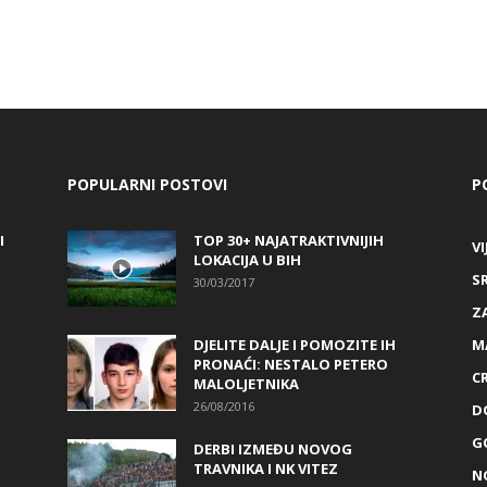
POPULARNI POSTOVI
P
I
TOP 30+ NAJATRAKTIVNIJIH
VI
LOKACIJA U BIH
S
30/03/2017
Z
DJELITE DALJE I POMOZITE IH
M
PRONAĆI: NESTALO PETERO
C
MALOLJETNIKA
26/08/2016
D
G
DERBI IZMEĐU NOVOG
TRAVNIKA I NK VITEZ
N