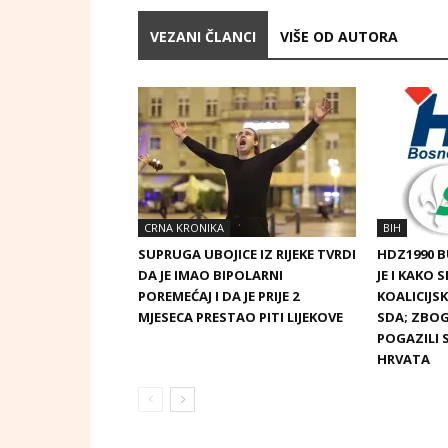
VEZANI ČLANCI
VIŠE OD AUTORA
CRNA KRONIKA
BIH
SUPRUGA UBOJICE IZ RIJEKE TVRDI
HDZ1990 
DA JE IMAO BIPOLARNI
JE I KAKO 
POREMEĆAJ I DA JE PRIJE 2
KOALICIJ
MJESECA PRESTAO PITI LIJEKOVE
SDA; ZBOG
POGAZILI 
HRVATA