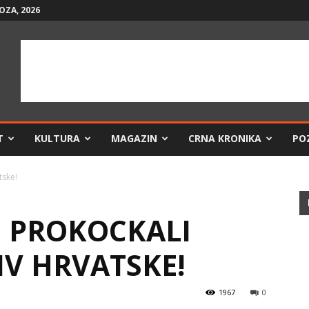
OZA, 2026
T
KULTURA
MAGAZIN
CRNA KRONIKA
PO
tske!
I PROKOCKALI
IV HRVATSKE!
1967
0