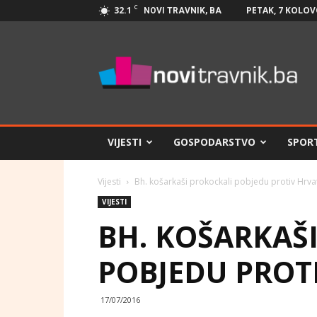
C
32.1
PETAK, 7 KOLOV
NOVI TRAVNIK, BA
Novi
Travnik.ba
VIJESTI
GOSPODARSTVO
SPOR
Vijesti
Bh. košarkaši prokockali pobjedu protiv Hrva
VIJESTI
BH. KOŠARKAŠ
POBJEDU PROT
17/07/2016