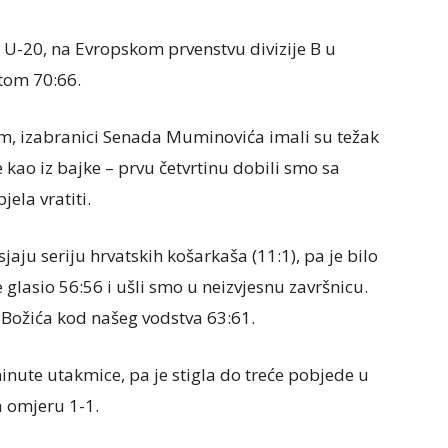
U-20, na Evropskom prvenstvu divizije B u
tom 70:66.
m, izabranici Senada Muminovića imali su težak
e kao iz bajke – prvu četvrtinu dobili smo sa
ela vratiti.
aju seriju hrvatskih košarkaša (11:1), pa je bilo
e glasio 56:56 i ušli smo u neizvjesnu završnicu.
e Božića kod našeg vodstva 63:61.
inute utakmice, pa je stigla do treće pobjede u
a omjeru 1-1.