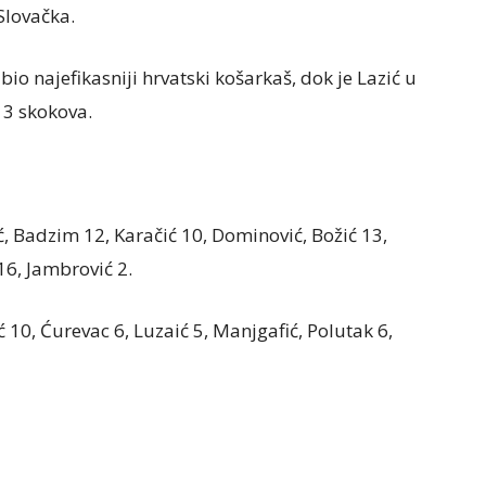
Slovačka.
io najefikasniji hrvatski košarkaš, dok je Lazić u
13 skokova.
ć, Badzim 12, Karačić 10, Dominović, Božić 13,
 16, Jambrović 2.
ć 10, Ćurevac 6, Luzaić 5, Manjgafić, Polutak 6,