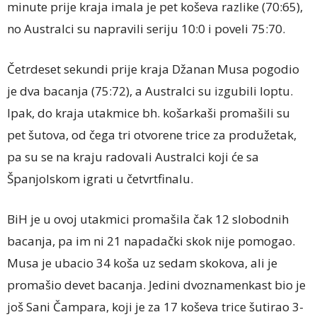
minute prije kraja imala je pet koševa razlike (70:65),
no Australci su napravili seriju 10:0 i poveli 75:70.
Četrdeset sekundi prije kraja Džanan Musa pogodio
je dva bacanja (75:72), a Australci su izgubili loptu.
Ipak, do kraja utakmice bh. košarkaši promašili su
pet šutova, od čega tri otvorene trice za produžetak,
pa su se na kraju radovali Australci koji će sa
Španjolskom igrati u četvrtfinalu.
BiH je u ovoj utakmici promašila čak 12 slobodnih
bacanja, pa im ni 21 napadački skok nije pomogao.
Musa je ubacio 34 koša uz sedam skokova, ali je
promašio devet bacanja. Jedini dvoznamenkast bio je
još Sani Čampara, koji je za 17 koševa trice šutirao 3-