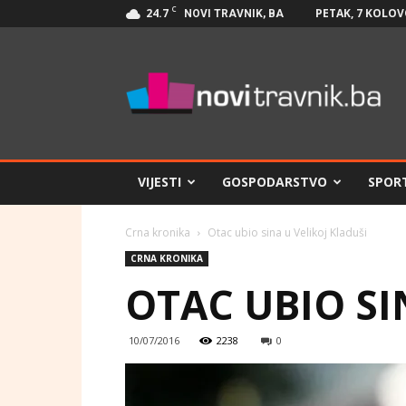
C
24.7
PETAK, 7 KOLOV
NOVI TRAVNIK, BA
Novi
Travnik.ba
VIJESTI
GOSPODARSTVO
SPOR
Crna kronika
Otac ubio sina u Velikoj Kladuši
CRNA KRONIKA
OTAC UBIO SI
10/07/2016
2238
0