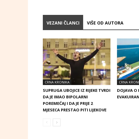
VEZANI ČLANCI
VIŠE OD AUTORA
CRNA KRONIKA
CRNA KRON
SUPRUGA UBOJICE IZ RIJEKE TVRDI
DOJAVA O 
DA JE IMAO BIPOLARNI
EVAKUIRAN
POREMEĆAJ I DA JE PRIJE 2
MJESECA PRESTAO PITI LIJEKOVE