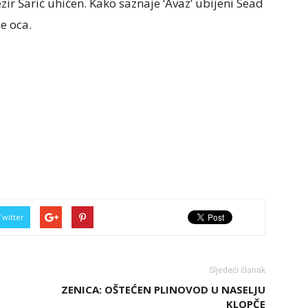
ir Šarić uhićen. Kako saznaje ‘Avaz’ ubijeni Sead
je oca.
Twitter
Sljedeći članak
ZENICA: OŠTEĆEN PLINOVOD U NASELJU
KLOPČE