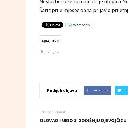
Neslužbeno se saznaje da je ubojica Nez
Šarić prije mjesec dana prijavio prijetn
WhatsApp
LAJKAJ OVO:
Učitavanje...
Podijeli objavu
Facebook
Prethodni članak
SILOVAO I UBIO 3-GODIŠNJU DJEVOJČICU