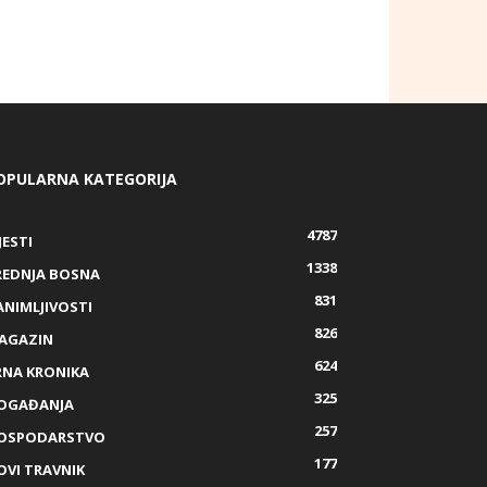
OPULARNA KATEGORIJA
4787
JESTI
1338
REDNJA BOSNA
831
ANIMLJIVOSTI
826
AGAZIN
624
RNA KRONIKA
325
OGAĐANJA
257
OSPODARSTVO
177
OVI TRAVNIK