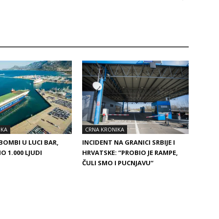
IKA
CRNA KRONIKA
BOMBI U LUCI BAR,
INCIDENT NA GRANICI SRBIJE I
O 1.000 LJUDI
HRVATSKE: “PROBIO JE RAMPE,
ČULI SMO I PUCNJAVU“