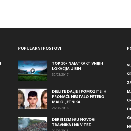
POPULARNI POSTOVI
P
I
TOP 30+ NAJATRAKTIVNIJIH
VI
LOKACIJA U BIH
S
30/03/2017
Z
DJELITE DALJE I POMOZITE IH
M
PRONAĆI: NESTALO PETERO
C
MALOLJETNIKA
26/08/2016
D
G
DERBI IZMEĐU NOVOG
TRAVNIKA I NK VITEZ
N
01/09/2018