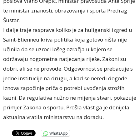
poslova Vlaho Orepić, ministar pravosuđa Ante Šprlje
te ministar znanosti, obrazovanja i sporta Predrag
Šustar.
I dalje traje rasprava koliko je za huliganski izgred u
Saint-Etienneu kriva politika koja gotovo ništa nije
učinila da se uzroci lošeg ozračja u kojem se
održavaju nogometna natjecanja riješe. Zakoni su
dobri, ali se ne provode. Odgovornost se prebacuje s
jedne institucije na drugu, a kad se neredi dogode
iznova započinje priča o potrebi uvođenja strožih
kazni. Da regulativa nužno ne mijenja stvari, pokazuje
primjer Zakona o sportu. Prošla vlast ga je donijela,
aktualna vratila ministarstvu na doradu.
WhatsApp