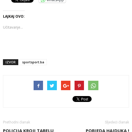
LAJKAJ OVO:
Učitavanje...
IZVOR
sportsport.ba
Prethodni članak
Sljedeći članak
POLICIJA KROJI TABELU
POBJEDA HAJDUKA !