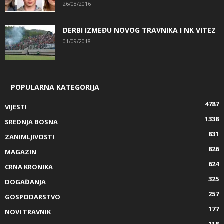
26/08/2016
DERBI IZMEĐU NOVOG TRAVNIKA I NK VITEZ
01/09/2018
POPULARNA KATEGORIJA
4787
VIJESTI
1338
SREDNJA BOSNA
831
ZANIMLJIVOSTI
826
MAGAZIN
624
CRNA KRONIKA
325
DOGAĐANJA
257
GOSPODARSTVO
177
NOVI TRAVNIK