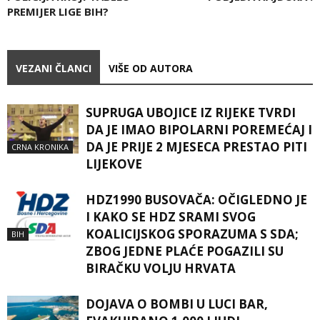
PREMIJER LIGE BIH?
VEZANI ČLANCI
VIŠE OD AUTORA
SUPRUGA UBOJICE IZ RIJEKE TVRDI
DA JE IMAO BIPOLARNI POREMEĆAJ I
DA JE PRIJE 2 MJESECA PRESTAO PITI
CRNA KRONIKA
LIJEKOVE
HDZ1990 BUSOVAČA: OČIGLEDNO JE
I KAKO SE HDZ SRAMI SVOG
KOALICIJSKOG SPORAZUMA S SDA;
BIH
ZBOG JEDNE PLAĆE POGAZILI SU
BIRAČKU VOLJU HRVATA
DOJAVA O BOMBI U LUCI BAR,