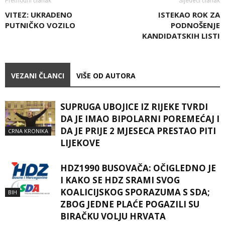
Prethodni članak
Sljedeći članak
VITEZ: UKRADENO
ISTEKAO ROK ZA
PUTNIČKO VOZILO
PODNOŠENJE
KANDIDATSKIH LISTI
VEZANI ČLANCI
VIŠE OD AUTORA
SUPRUGA UBOJICE IZ RIJEKE TVRDI
DA JE IMAO BIPOLARNI POREMEĆAJ I
DA JE PRIJE 2 MJESECA PRESTAO PITI
CRNA KRONIKA
LIJEKOVE
HDZ1990 BUSOVAČA: OČIGLEDNO JE
I KAKO SE HDZ SRAMI SVOG
KOALICIJSKOG SPORAZUMA S SDA;
BIH
ZBOG JEDNE PLAĆE POGAZILI SU
BIRAČKU VOLJU HRVATA