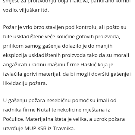
smjese za proizvodnju boja i lakova, parkirano kombi
vozilo, viljuškar itd.
Požar je vrlo brzo stavljen pod kontrolu, ali pošto su
bile uskladištene veće količine gotovih proizvoda,
prilikom samog gašenja dolazilo je do manjih
eksplozija uskladištenih proizvoda tako da su morali
angažirati i radnu mašinu firme Haskić koja je
izvlačila gorivi materijal, da bi mogli dovršiti gašenje i
likvidaciju požara.
U gašenju požara nesebičnu pomoć su imali od
radnika firme Nutal te nekolicine mještana iz
Počulice. Materijalna šteta je velika, a uzrok požara
utvrđuje MUP KSB iz Travnika.