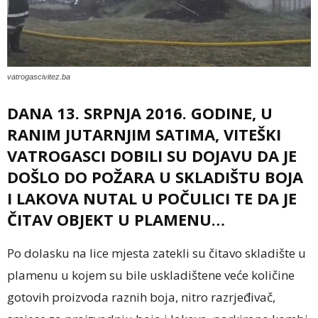
vatrogascivitez.ba
DANA 13. SRPNJA 2016. GODINE, U
RANIM JUTARNJIM SATIMA, VITEŠKI
VATROGASCI DOBILI SU DOJAVU DA JE
DOŠLO DO POŽARA U SKLADIŠTU BOJA
I LAKOVA NUTAL U POČULICI TE DA JE
ČITAV OBJEKT U PLAMENU…
Po dolasku na lice mjesta zatekli su čitavo skladište u
plamenu u kojem su bile uskladištene veće količine
gotovih proizvoda raznih boja, nitro razrjeđivač,