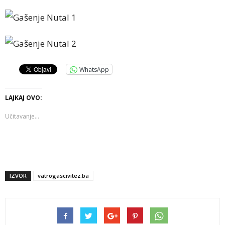
WhatsApp
LAJKAJ OVO:
Učitavanje...
IZVOR
vatrogascivitez.ba