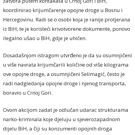
zatvora putem kontakata u Crnoj Gori i BiH,
koordinirao krijumčarenje opojne droge u Bosnu i
Hercegovinu. Radi se o osobi koja je ranije protjerana
iz BiH, te je koristeći krivotvorene dokumente, ponovo
ilegalno ušao u BiH, gdje je uhićen.
Dosadašnjom istragom utvrđeno je da su osumnjičeni
u više navrata krijumčarili količine od više kilograma
ove opojne droge, a osumnjičeni Selimagić, često je
radi nadgledanja opojne droge i njenog transporta,
boravio u Crnoj Gori.
Ovom akcijom zadat je odlučan udarac strukturama
narko-kriminala koje djeluju u sjeverozapadnom
dijelu BiH, a čiji su konzumenti opojnih droga