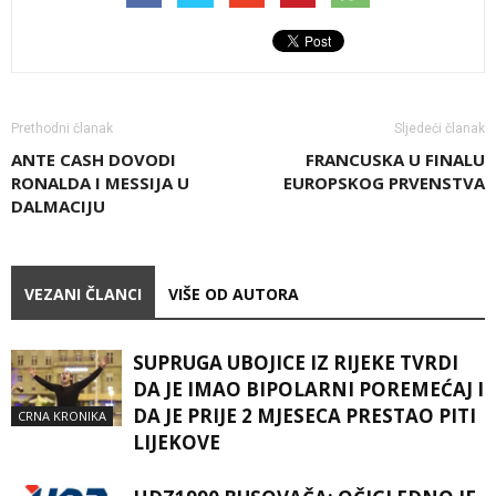
Prethodni članak
Sljedeći članak
ANTE CASH DOVODI
FRANCUSKA U FINALU
RONALDA I MESSIJA U
EUROPSKOG PRVENSTVA
DALMACIJU
VEZANI ČLANCI
VIŠE OD AUTORA
SUPRUGA UBOJICE IZ RIJEKE TVRDI
DA JE IMAO BIPOLARNI POREMEĆAJ I
DA JE PRIJE 2 MJESECA PRESTAO PITI
CRNA KRONIKA
LIJEKOVE