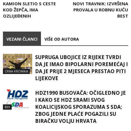
KAMION SLETIO S CESTE
NOVI TRAVNIK: IZVRŠENA
KOD ŽEPČA, IMA
PROVALA U ROBNU KUĆU
OZLIJEĐENIH
BEST
VEZANI ČLANCI
VIŠE OD AUTORA
SUPRUGA UBOJICE IZ RIJEKE TVRDI
DA JE IMAO BIPOLARNI POREMEĆAJ I
DA JE PRIJE 2 MJESECA PRESTAO PITI
CRNA KRONIKA
LIJEKOVE
HDZ1990 BUSOVAČA: OČIGLEDNO JE
I KAKO SE HDZ SRAMI SVOG
KOALICIJSKOG SPORAZUMA S SDA;
BIH
ZBOG JEDNE PLAĆE POGAZILI SU
BIRAČKU VOLJU HRVATA