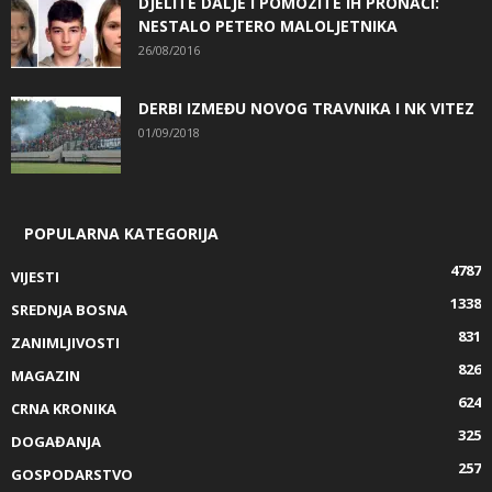
DJELITE DALJE I POMOZITE IH PRONAĆI:
NESTALO PETERO MALOLJETNIKA
26/08/2016
DERBI IZMEĐU NOVOG TRAVNIKA I NK VITEZ
01/09/2018
POPULARNA KATEGORIJA
4787
VIJESTI
1338
SREDNJA BOSNA
831
ZANIMLJIVOSTI
826
MAGAZIN
624
CRNA KRONIKA
325
DOGAĐANJA
257
GOSPODARSTVO