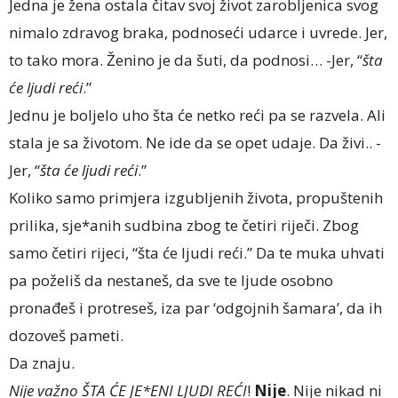
Jedna je žena ostala čitav svoj život zarobljenica svog
nimalo zdravog braka, podnoseći udarce i uvrede. Jer,
to tako mora. Ženino je da šuti, da podnosi… -Jer, “
šta
će ljudi reći
.”
Jednu je boljelo uho šta će netko reći pa se razvela. Ali
stala je sa životom. Ne ide da se opet udaje. Da živi.. -
Jer, “
šta će ljudi reći
.”
Koliko samo primjera izgubljenih života, propuštenih
prilika, sje*anih sudbina zbog te četiri riječi. Zbog
samo četiri rijeci, “šta će ljudi reći.” Da te muka uhvati
pa poželiš da nestaneš, da sve te ljude osobno
pronađeš i protreseš, iza par ‘odgojnih šamara’, da ih
dozoveš pameti.
Da znaju.
Nije važno ŠTA ĆE JE*ENI LJUDI REĆI
!
Nije
. Nije nikad ni