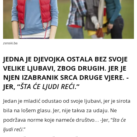
zenski.ba
JEDNA JE DJEVOJKA OSTALA BEZ SVOJE
VELIKE LJUBAVI, ZBOG DRUGIH. JER JE
NJEN IZABRANIK SRCA DRUGE VJERE. -
JER, “
ŠTA ĆE LJUDI REĆI
.”
Jedan je mladić odustao od svoje ljubavi, jer je sirota
bila na lošem glasu. Jer, nije takva za udaju. Ne
podržava norme koje nameće društvo… -Jer, “
šta će
ljudi reći
.”