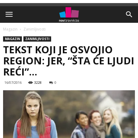
Magazin
Zanimljivosti
MAGAZIN
ZANIMLJIVOSTI
TEKST KOJI JE OSVOJIO
REGION: JER, “ŠTA ĆE LJUDI
REĆI”…
16/07/2016
3228
0