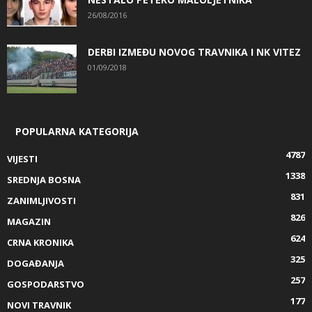
26/08/2016
DERBI IZMEĐU NOVOG TRAVNIKA I NK VITEZ
01/09/2018
POPULARNA KATEGORIJA
4787
VIJESTI
1338
SREDNJA BOSNA
831
ZANIMLJIVOSTI
826
MAGAZIN
624
CRNA KRONIKA
325
DOGAĐANJA
257
GOSPODARSTVO
177
NOVI TRAVNIK