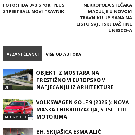
FOTO: FIBA 3×3 SPORTPLUS
NEKROPOLA STEĆAKA
STREETBALL NOVI TRAVNIK
MACULJE U NOVOM
TRAVNIKU UPISANA NA
LISTU SVJETSKE BAŠTINE
UNESCO-A
VEZANI ČLANCI
VIŠE OD AUTORA
OBJEKT IZ MOSTARA NA
PRESTIŽNOM EUROPSKOM
NATJECANJU IZ ARHITEKTURE
BIH
VOLKSWAGEN GOLF 9 (2026.): NOVA
MASKA I HIBRIDIZACIJA, S TSI I TDI
MOTORIMA
AUTO-MOTO
BH. SKIJAŠICA ESMA ALIĆ