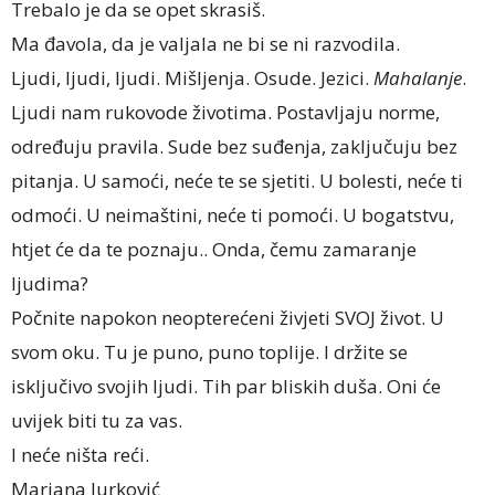
Trebalo je da se opet skrasiš.
Ma đavola, da je valjala ne bi se ni razvodila.
Ljudi, ljudi, ljudi. Mišljenja. Osude. Jezici.
Mahalanje
.
Ljudi nam rukovode životima. Postavljaju norme,
određuju pravila. Sude bez suđenja, zaključuju bez
pitanja. U samoći, neće te se sjetiti. U bolesti, neće ti
odmoći. U neimaštini, neće ti pomoći. U bogatstvu,
htjet će da te poznaju.. Onda, čemu zamaranje
ljudima?
Počnite napokon neopterećeni živjeti SVOJ život. U
svom oku. Tu je puno, puno toplije. I držite se
isključivo svojih ljudi. Tih par bliskih duša. Oni će
uvijek biti tu za vas.
I neće ništa reći.
Mariana Jurković